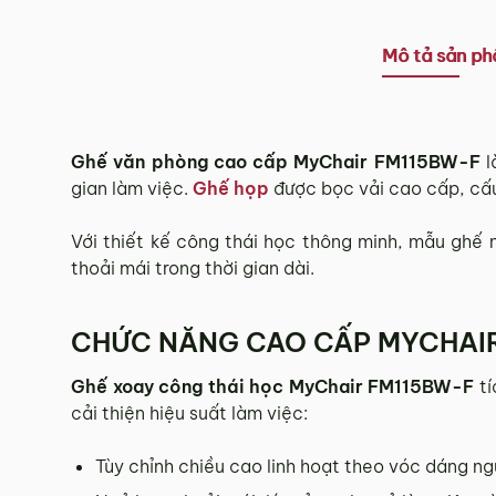
Tùy tình hình thực tế mỗi địa phương sẽ có thời gian g
Thời gian giao hàng ở khu vực “Quận Ngoại Thành và 
Mô tả sản p
3.2. Chính sách giao hàng tại Hà Nội, Đà Nẵng
Miễn phí giao hàng đối với đơn hàng giá trị ≥ ­2 triệu
Ghế văn phòng cao cấp MyChair FM115BW-F
l
Những đơn hàng giá trị < 2 triệu hoặc các đơn hàng ở 
gian làm việc.
Ghế họp
được bọc vải cao cấp, cấu
3.3. Chính sách giao hàng và lắp đặt tại các 
Với thiết kế công thái học thông minh, mẫu ghế
thoải mái trong thời gian dài.
Các Tỉnh/ Thành khác ngoài khu vực Hà Nội, Đà Nẵng 
Phí giao hàng sẽ được MyChair thông báo và xác nhận
CHỨC NĂNG CAO CẤP MYCHAI
Trong quá trình vận chuyển quý khách có bất kỳ thắc mắc
Ghế xoay công thái học MyChair FM115BW-F
tí
4. Chính sách Đổi trả, Hoàn tiền
cải thiện hiệu suất làm việc:
Tùy chỉnh chiều cao linh hoạt theo vóc dáng ng
Thời hạn:
Quý khách có thể đổi/trả sản phẩm trong vòn