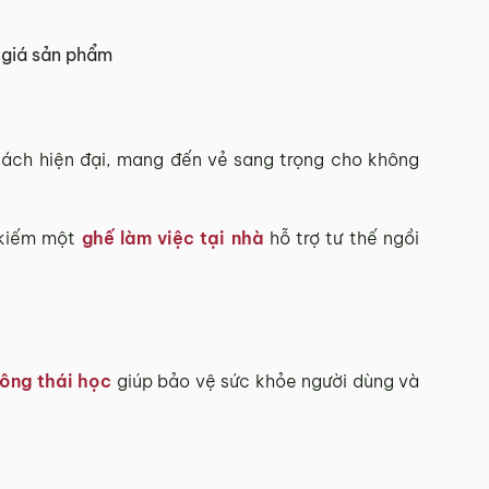
 Tết.
giá sản phẩm
hí Minh.
cách hiện đại, mang đến vẻ sang trọng cho không
sẽ báo phí giao hàng cụ thể.
 kiếm một
ghế làm việc tại nhà
hỗ trợ tư thế ngồi
 đơn hàng theo từng khu vực.
và giao hàng.
902 468
để nhận được sự hỗ trợ nhanh nhất.
ông thái học
giúp bảo vệ sức khỏe người dùng và