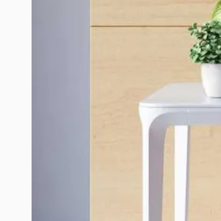
Hotline:
0942 902 468
(Call, Zalo)
Email:
info@mychair.vn