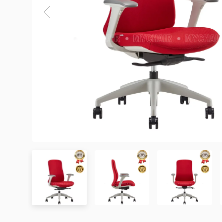
3. Chính sách Giao hàng và Lắp đặt
3.1. Thời gian giao hàng
Khu vực áp dụng
Đơn hàng được xác nhận
Chưa có đánh giá nào. hãy là người đầu tiên để lại đánh 
Hà Nội
Trong ngày hoặc trong 2
Đà Nẵng
Trong ngày hoặc trong 2
TP. Hồ Chí Minh
Trong ngày hoặc trong 2
Showroom tại TP. Hồ Chí minh
– Địa chỉ:
Số 345 – 347 Trần Phú, phường An Đông, TP
Tỉnh/Thành phố
Từ 3 – 5 ngày
– Hotline:
0942 90 2468
khác*
– Email:
info@mychair.vn
–
Showroom mở cửa từ 8h00 – 18h30 (các ngày từ Thứ 
*Lưu ý:
Xem bản đồ