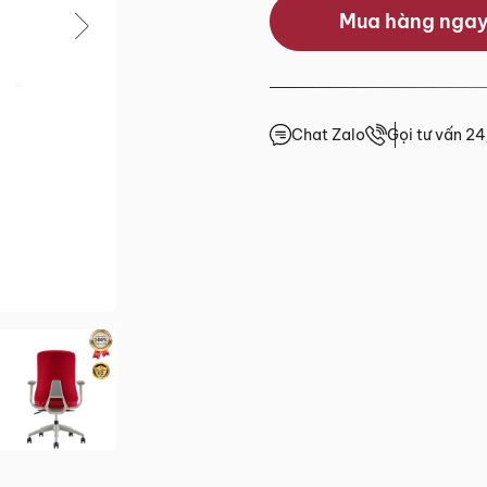
Mua hàng nga
0.0/5
(0 lượt đánh giá)
Chat Zalo
Gọi tư vấn 2
 trước 15h
giá
4h
4h
4h
.HCM
2 đến Chủ Nhật)