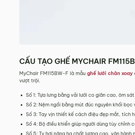
CẤU TẠO GHẾ MYCHAIR FM115
MyChair FM115BW-F là mẫu
ghế lưới chân xoay
c
vượt trội.
Số 1: Tựa lưng bằng vải lưới co giãn cao, ôm sá
Số 2: Nệm ngồi bằng mút đúc nguyên khối bọc 
Số 3: Tay vịn thiết kế cách điệu đẹp mắt, tích 
Số 4: Bộ điều khiển giúp người dùng tùy chỉnh 
Số 5: Ty hơi nâng hạ chất lượng cao, vận hành