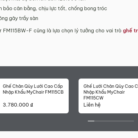
 bảo cân bằng, chịu lực tốt, chống bong tróc
hông gây trầy sàn
ir FM115BW-F cũng là lựa chọn lý tưởng cho vai trò
ghế t
Ghế Chân Qùy Lưới Cao Cấp
Ghế Lưới Chân Qùy Cao 
Nhập Khẩu MyChair FM115CB
Nhập Khẩu MyChair
FM115CW
3.780.000
₫
Liên hệ