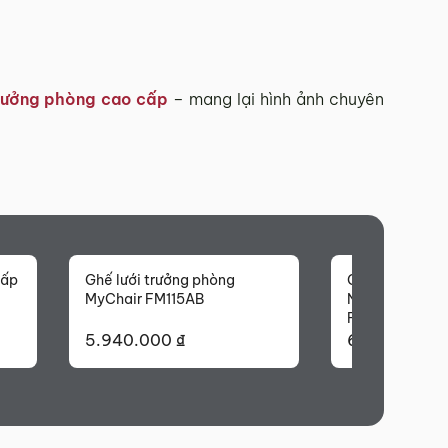
rưởng phòng cao cấp
– mang lại hình ảnh chuyên
Cấp
Ghế lưới trưởng phòng
Ghế Xoay Lưới
MyChair FM115AB
Nhập Khẩu My
FM115AW
5.940.000
₫
6.940.000
₫