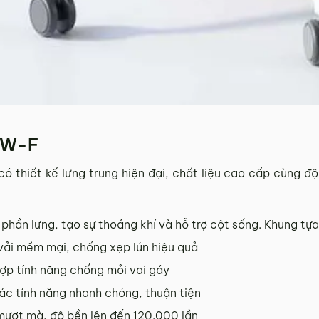
BW-F
ó thiết kế lưng trung hiện đại, chất liệu cao cấp cùng độ
t phần lưng, tạo sự thoáng khí và hỗ trợ cột sống. Khung t
vải mềm mại, chống xẹp lún hiệu quả
hợp tính năng chống mỏi vai gáy
các tính năng nhanh chóng, thuận tiện
 mượt mà, độ bền lên đến 120.000 lần