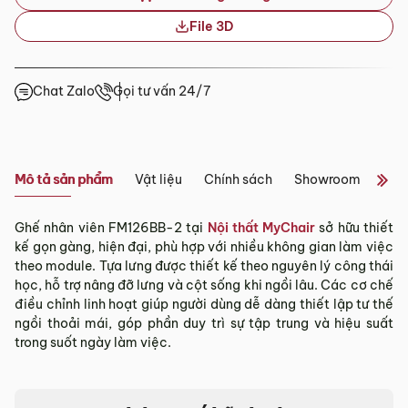
File 3D
Tỉnh/Thành
Showroom tại Đà Nẵng
phố
Từ 3 – 5 ngày
khác*
– Địa chỉ:
Số 223 Lê Đình Lý, Phường Hòa Cường, Thành phố
Chat Zalo
Gọi tư vấn 24/7
Đà Nẵng
*Lưu ý:
– Hotline:
0942 90 2468
– Email:
info@mychair.vn
Tùy tình hình thực tế mỗi địa phương sẽ có thời gian giao
–
Showroom mở cửa từ 8h00 – 18h30 (các ngày từ Thứ 2 đến
khác nhau.
Chủ Nhật)
Mô tả sản phẩm
Vật liệu
Chính sách
Showroom
Đán
Thời gian giao hàng ở khu vực “Quận Ngoại Thành và Tỉnh
Xem bản đồ
Thành khác” không bao gồm: Chủ nhật và các ngày Lễ, Tết.
Ghế nhân viên FM126BB-2 tại
Nội thất MyChair
sở hữu thiết
3.2. Chính sách giao hàng tại Hà Nội, Đà
kế gọn gàng, hiện đại, phù hợp với nhiều không gian làm việc
Nẵng và TP. Hồ Chí Minh
theo module. Tựa lưng được thiết kế theo nguyên lý công thái
học, hỗ trợ nâng đỡ lưng và cột sống khi ngồi lâu. Các cơ chế
Miễn phí giao hàng đối với đơn hàng giá trị ≥ ­2 triệu trên tất
điều chỉnh linh hoạt giúp người dùng dễ dàng thiết lập tư thế
cả các quận nội thành Hà Nội, Đà Nẵng và TP. Hồ Chí Minh.
ngồi thoải mái, góp phần duy trì sự tập trung và hiệu suất
Những đơn hàng giá trị < 2 triệu hoặc các đơn hàng ở
trong suốt ngày làm việc.
ngoại thành sẽ tính phí, tùy khu vực nhân viên kinh doanh
sẽ báo phí giao hàng cụ thể.
3.3. Chính sách giao hàng và lắp đặt tại các