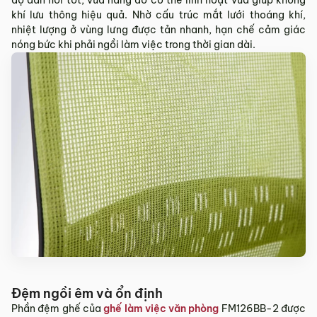
độ đàn hồi tốt, vừa nâng đỡ cơ thể linh hoạt vừa giúp không
Sản phẩm mới đã quá thời gian 3 ngày kể từ ngày nhận
khí lưu thông hiệu quả. Nhờ cấu trúc mắt lưới thoáng khí,
hàng.
nhiệt lượng ở vùng lưng được tản nhanh, hạn chế cảm giác
Mọi thông tin cần hỗ trợ và giải đáp vui lòng liên hệ MyChair
nóng bức khi phải ngồi làm việc trong thời gian dài.
qua:
Hotline:
0942 902 468
(Call, Zalo)
Email:
info@mychair.vn
Đệm ngồi êm và ổn định
Phần đệm ghế của
ghế làm việc văn phòng
FM126BB-2 được