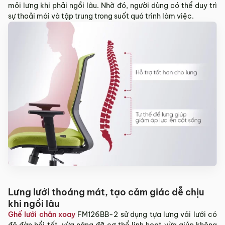
mỏi lưng khi phải ngồi lâu. Nhờ đó, người dùng có thể duy trì
Sản phẩm hư hỏng trong quá trình vận chuyển (rách, xước,
sự thoải mái và tập trung trong suốt quá trình làm việc.
vỡ…).
Sản phẩm còn nguyên tình trạng ban đầu, chưa qua sử
dụng, còn nguyên chứng từ mua hàng do MyChair cung
cấp có chữ ký của bên bán và bên mua.
* Trường hợp khách hàng đổi trả sản phẩm mà chúng tôi
không còn sản phẩm thay thế, khách hàng không chọn được
mẫu sản phẩm khác ưng ý thì Quý khách sẽ được hoàn tiền
đúng với số tiền đã mua sản phẩm hoặc Quý khách tiến hành
đặt hàng sản xuất theo yêu cầu.
4.2. Các trường hợp không được đổi trả sản
phẩm
Sản phẩm đã qua sử dụng, sản phẩm có dấu hiệu chỉnh sửa
hoặc tự ý sửa chữa mà không có sự đồng ý của nhà sản
xuất.
Lưng lưới thoáng mát, tạo cảm giác dễ chịu
Sản phẩm sau khi đã được giao hàng, nhận hàng, Quý
khi ngồi lâu
khách kiểm tra hàng không có bất kỳ lỗi sản phẩm nào và
đã ký vào biên bản nghiệm thu.
Ghế lưới chân xoay
FM126BB-2 sử dụng tựa lưng vải lưới có