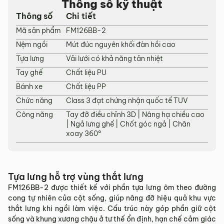
Thông số kỹ thuật
tỉnh/thành phố khác
Thông số
Chi tiết
Các Tỉnh/ Thành khác ngoài khu vực Hà Nội, Đà Nẵng và
Mã sản phẩm
FM126BB-2
TP. Hồ Chí Minh phí vận chuyển sẽ được tính trên từng đơn
Nệm ngồi
Mút đúc nguyên khối đàn hồi cao
hàng theo từng khu vực.
Tựa lưng
Vải lưới có khả năng tản nhiệt
Phí giao hàng sẽ được MyChair thông báo và xác nhận với
Tay ghế
Chất liệu PU
khách hàng trước khi tiến hành thanh toán đơn hàng và
giao hàng.
Bánh xe
Chất liệu PP
Trong quá trình vận chuyển quý khách có bất kỳ thắc mắc,
Chức năng
Class 3 đạt chứng nhận quốc tế TUV
phát sinh hoặc góp ý nào vui lòng liên hệ Hotline
0942 902
Công năng
Tay đỡ điều chỉnh 3D | Nâng hạ chiều cao
468
để nhận được sự hỗ trợ nhanh nhất.
| Ngả lưng ghế | Chốt góc ngả | Chân
xoay 360°
4. Chính sách Đổi trả, Hoàn tiền
Thời hạn:
Quý khách có thể đổi/trả sản phẩm trong vòng 3
ngày kể từ ngày nhận hàng.
Tựa lưng hỗ trợ vùng thắt lưng
4.1. Các trường hợp được đổi trả sản phẩm
FM126BB-2 được thiết kế với phần tựa lưng ôm theo đường
cong tự nhiên của cột sống, giúp nâng đỡ hiệu quả khu vực
Sản phẩm bị lỗi do nhà sản xuất.
thắt lưng khi ngồi làm việc. Cấu trúc này góp phần giữ cột
Giao sai sản phẩm, sai mẫu mã so với đơn hàng.
sống và khung xương chậu ở tư thế ổn định, hạn chế cảm giác