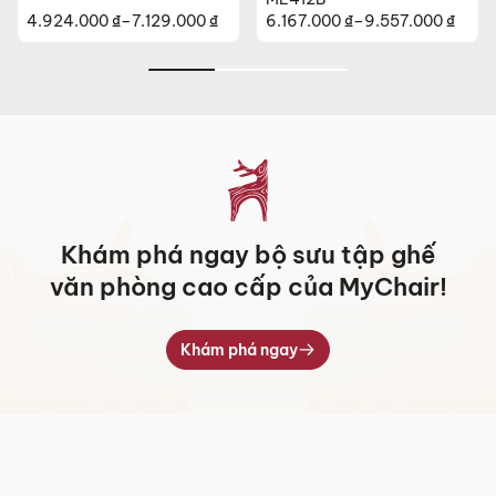
0
₫
–
7.129.000
₫
6.167.000
₫
–
9.557.000
₫
4.393.000
₫
Khoảng
Khoảng
giá:
giá:
từ
từ
 ₫
6.167.000 ₫
4.393.000 ₫
đến
đến
₫
9.557.000 ₫
6.399.000 ₫
Khám phá ngay bộ sưu tập ghế
văn phòng cao cấp của MyChair!
Khám phá ngay