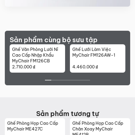
Sản phẩm cùng bộ sưu tập
n Phòng Lưới Nỉ
Ghế Lưới Làm Việc
Ghế Xoay Lưới
p Nhập Khẩu
MyChair FM126AW-1
Cấp Nhập Khẩ
r FM126CB
FM126AW-2
000
₫
4.460.000
₫
4.880.000
₫
Sản phẩm tương tự
 Họp Cao Cấp
Ghế Phòng Họp Cao Cấp
Ghế Phòng H
ME427C
Chân Xoay MyChair
Chân Quỳ My
ME412B
MO466C