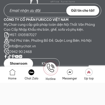
Gửi tin cho tôi!
CÔNG TY CỔ PHẦN FURICCO VIỆT NAM
MyChair cung cấp giải pháp toàn diện Nội Thất Văn Phòng
Cao Cấp Nhập Khẩu như bàn, ghế, sofa và phụ kiện.
MST: 0105187027
Phố Phú Viên, Phường Bồ Đề, Quận Long Biên, Hà Nội
info@mychair.vn
0942 90 2468
Showroom
Kho
Showroom TP. HCM:
Số 345 - 347 Trần Phú, phường An
Home
Chat Zalo
Messenger
Up top
Hotline
Đông, TP.HCM
Showroom Hà Nội:
Tầng 1, Toà CT4 Vimeco Tú Mỡ, Phường
Yên Hòa, Hà Nội
Showroom Đà Nẵng:
223 Lê Đình Lý, phường Hòa Cường,
Thành phố Đà Nẵng
Liên kết nhanh
Chính sách