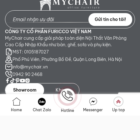
Gửi tin cho tôi!
CÔNG TY CỔ PHẦN FURICCO VIỆT NAM
MyChair cung cấp giải pháp toàn diện Nội Thất Văn Phòng
Cao Cấp Nhập Khẩu như bàn, ghế, sofa và phụ kiện.
MST: 0105187027
Phố Phú Viên, Phường Bồ Đề, Quận Long Biên, Hà Nội
info@mychair.vn
0942 90 2468
Showroom
Kho
Showroom TP. HCM:
Số 345 - 347 Trần Phú, phường An
Home
Chat Zalo
Messenger
Up top
Hotline
Đông, TP.HCM
Showroom Hà Nội:
Tầng 1, Toà CT4 Vimeco Tú Mỡ, Phường
Yên Hòa, Hà Nội
Showroom Đà Nẵng:
223 Lê Đình Lý, phường Hòa Cường,
Thành phố Đà Nẵng