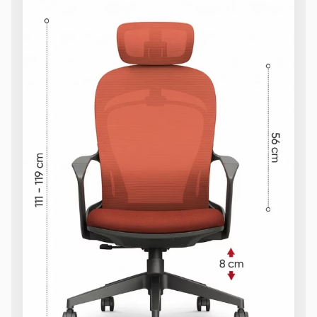
Sản phẩm hư hỏng trong quá trình vận chuyển (rách, xước,
vỡ…).
Sản phẩm còn nguyên tình trạng ban đầu, chưa qua sử
dụng, còn nguyên chứng từ mua hàng do MyChair cung
cấp có chữ ký của bên bán và bên mua.
* Trường hợp khách hàng đổi trả sản phẩm mà chúng tôi
không còn sản phẩm thay thế, khách hàng không chọn được
mẫu sản phẩm khác ưng ý thì Quý khách sẽ được hoàn tiền
đúng với số tiền đã mua sản phẩm hoặc Quý khách tiến hành
đặt hàng sản xuất theo yêu cầu.
4.2. Các trường hợp không được đổi trả sản
phẩm
Sản phẩm đã qua sử dụng, sản phẩm có dấu hiệu chỉnh sửa
hoặc tự ý sửa chữa mà không có sự đồng ý của nhà sản
xuất.
Sản phẩm sau khi đã được giao hàng, nhận hàng, Quý
khách kiểm tra hàng không có bất kỳ lỗi sản phẩm nào và
đã ký vào biên bản nghiệm thu.