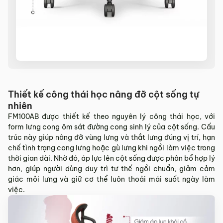
Sản phẩm mới đã quá thời gian 3 ngày kể từ ngày nhận
hàng.
Mọi thông tin cần hỗ trợ và giải đáp vui lòng liên hệ MyChair
qua:
Hotline:
0942 902 468
(Call, Zalo)
Email:
info@mychair.vn
Thiết kế công thái học nâng đỡ cột sống tự
nhiên
FM100AB được thiết kế theo nguyên lý công thái học, với
form lưng cong ôm sát đường cong sinh lý của cột sống. Cấu
trúc này giúp nâng đỡ vùng lưng và thắt lưng đúng vị trí, hạn
chế tình trạng cong lưng hoặc gù lưng khi ngồi làm việc trong
thời gian dài. Nhờ đó, áp lực lên cột sống được phân bổ hợp lý
hơn, giúp người dùng duy trì tư thế ngồi chuẩn, giảm cảm
giác mỏi lưng và giữ cơ thể luôn thoải mái suốt ngày làm
việc.