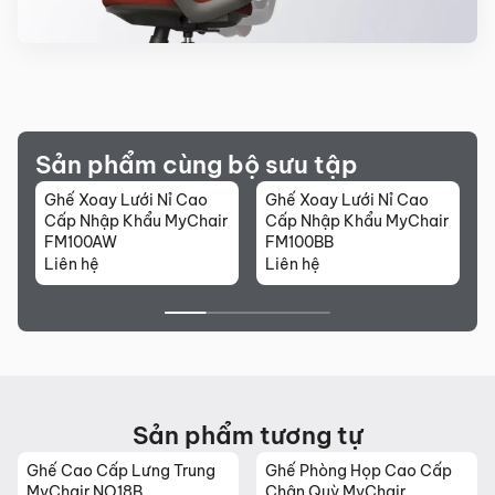
Sản phẩm cùng bộ sưu tập
Ghế Xoay Lưới Nỉ Cao
Ghế Xoay Lưới Nỉ Cao
G
Cấp Nhập Khẩu MyChair
Cấp Nhập Khẩu MyChair
C
FM100AW
FM100BB
Liên hệ
Liên hệ
L
Sản phẩm tương tự
Ghế Cao Cấp Lưng Trung
Ghế Phòng Họp Cao Cấp
MyChair NO18B
Chân Quỳ MyChair