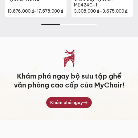
ME424C-1
13.876.000
₫
–
17.578.000
₫
3.308.000
₫
–
3.675.000
₫
Khoảng
Khoảng
giá:
giá:
từ
từ
13.876.000 ₫
3.308.000 ₫
đến
đến
17.578.000 ₫
3.675.000 ₫
Khám phá ngay bộ sưu tập ghế
văn phòng cao cấp của MyChair!
Khám phá ngay