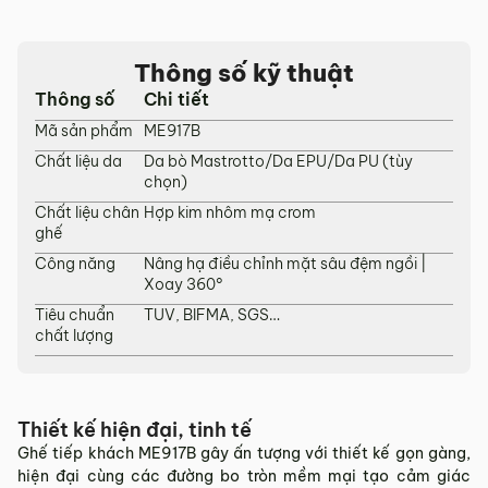
tỉnh/thành phố khác
Các Tỉnh/ Thành khác ngoài khu vực Hà Nội, Đà Nẵng và
Thông số kỹ thuật
TP. Hồ Chí Minh phí vận chuyển sẽ được tính trên từng đơn
Thông số
Chi tiết
hàng theo từng khu vực.
Mã sản phẩm
ME917B
Phí giao hàng sẽ được MyChair thông báo và xác nhận với
khách hàng trước khi tiến hành thanh toán đơn hàng và
Chất liệu da
Da bò Mastrotto/Da EPU/Da PU (tùy
chọn)
giao hàng.
Chất liệu chân
Hợp kim nhôm mạ crom
Trong quá trình vận chuyển quý khách có bất kỳ thắc mắc,
ghế
phát sinh hoặc góp ý nào vui lòng liên hệ Hotline
0942 902
Công năng
Nâng hạ điều chỉnh mặt sâu đệm ngồi |
468
để nhận được sự hỗ trợ nhanh nhất.
Xoay 360°
4. Chính sách Đổi trả, Hoàn tiền
Tiêu chuẩn
TUV, BIFMA, SGS…
chất lượng
Thời hạn:
Quý khách có thể đổi/trả sản phẩm trong vòng 3
ngày kể từ ngày nhận hàng.
4.1. Các trường hợp được đổi trả sản phẩm
Thiết kế hiện đại, tinh tế
Sản phẩm bị lỗi do nhà sản xuất.
Ghế tiếp khách ME917B gây ấn tượng với thiết kế gọn gàng,
Giao sai sản phẩm, sai mẫu mã so với đơn hàng.
hiện đại cùng các đường bo tròn mềm mại tạo cảm giác