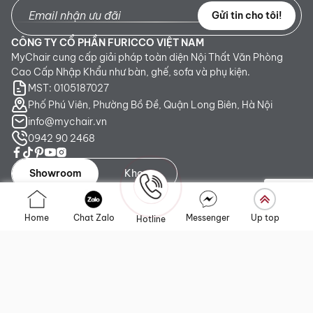
Gửi tin cho tôi!
CÔNG TY CỔ PHẦN FURICCO VIỆT NAM
MyChair cung cấp giải pháp toàn diện Nội Thất Văn Phòng
Cao Cấp Nhập Khẩu như bàn, ghế, sofa và phụ kiện.
MST: 0105187027
Phố Phú Viên, Phường Bồ Đề, Quận Long Biên, Hà Nội
info@mychair.vn
0942 90 2468
Showroom
Kho
Showroom TP. HCM:
Số 345 - 347 Trần Phú, phường An
Home
Chat Zalo
Messenger
Up top
Hotline
Đông, TP.HCM
Showroom Hà Nội:
Tầng 1, Toà CT4 Vimeco Tú Mỡ, Phường
Yên Hòa, Hà Nội
Showroom Đà Nẵng:
223 Lê Đình Lý, phường Hòa Cường,
Thành phố Đà Nẵng
Liên kết nhanh
Chính sách
Giới thiệu
Chính sách vận chuyển