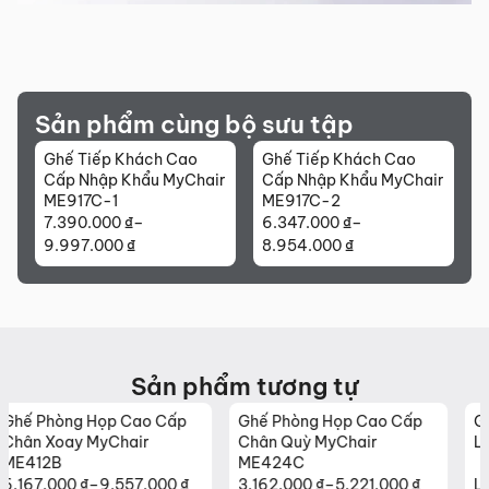
Sản phẩm cùng bộ sưu tập
Ghế Tiếp Khách Cao
Ghế Tiếp Khách Cao
Cấp Nhập Khẩu MyChair
Cấp Nhập Khẩu MyChair
ME917C-1
ME917C-2
7.390.000
₫
–
6.347.000
₫
–
Khoảng
Khoảng
9.997.000
₫
8.954.000
₫
giá:
giá:
từ
từ
7.390.000 ₫
6.347.000 ₫
đến
đến
9.997.000 ₫
8.954.000 ₫
Sản phẩm tương tự
Ghế Phòng Họp Cao Cấp
Ghế Giám Đốc Cao Cấp
Chân Quỳ MyChair
Lưng Trung MyChair FA21B
ME424C
3.162.000
₫
–
5.221.000
₫
Liên hệ