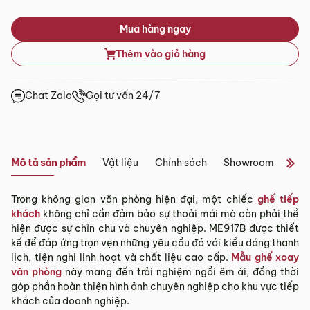
Tỉnh/Thành
Mua hàng ngay
Showroom tại Đà Nẵng
phố
Từ 3 – 5 ngày
khác*
Thêm vào giỏ hàng
– Địa chỉ:
Số 223 Lê Đình Lý, Phường Hòa Cường, Thành phố
Đà Nẵng
*Lưu ý:
– Hotline:
0942 90 2468
Chat Zalo
Gọi tư vấn 24/7
– Email:
info@mychair.vn
Tùy tình hình thực tế mỗi địa phương sẽ có thời gian giao
–
Showroom mở cửa từ 8h00 – 18h30 (các ngày từ Thứ 2 đến
khác nhau.
Chủ Nhật)
Thời gian giao hàng ở khu vực “Quận Ngoại Thành và Tỉnh
Xem bản đồ
Thành khác” không bao gồm: Chủ nhật và các ngày Lễ, Tết.
Mô tả sản phẩm
Vật liệu
Chính sách
Showroom
Đán
3.2. Chính sách giao hàng tại Hà Nội, Đà
Nẵng và TP. Hồ Chí Minh
Trong không gian văn phòng hiện đại, một chiếc
ghế tiếp
khách
không chỉ cần đảm bảo sự thoải mái mà còn phải thể
Miễn phí giao hàng đối với đơn hàng giá trị ≥ ­2 triệu trên tất
hiện được sự chỉn chu và chuyên nghiệp. ME917B được thiết
cả các quận nội thành Hà Nội, Đà Nẵng và TP. Hồ Chí Minh.
kế để đáp ứng trọn vẹn những yêu cầu đó với kiểu dáng thanh
Những đơn hàng giá trị < 2 triệu hoặc các đơn hàng ở
lịch, tiện nghi linh hoạt và chất liệu cao cấp.
Mẫu ghế xoay
ngoại thành sẽ tính phí, tùy khu vực nhân viên kinh doanh
văn phòng
này mang đến trải nghiệm ngồi êm ái, đồng thời
sẽ báo phí giao hàng cụ thể.
góp phần hoàn thiện hình ảnh chuyên nghiệp cho khu vực tiếp
khách của doanh nghiệp.
3.3. Chính sách giao hàng và lắp đặt tại các