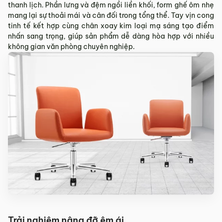
thanh lịch. Phần lưng và đệm ngồi liền khối, form ghế ôm nhẹ
Sản phẩm hư hỏng trong quá trình vận chuyển (rách, xước,
mang lại sự thoải mái và cân đối trong tổng thể. Tay vịn cong
vỡ…).
tinh tế kết hợp cùng chân xoay kim loại mạ sáng tạo điểm
Sản phẩm còn nguyên tình trạng ban đầu, chưa qua sử
nhấn sang trọng, giúp sản phẩm dễ dàng hòa hợp với nhiều
dụng, còn nguyên chứng từ mua hàng do MyChair cung
không gian văn phòng chuyên nghiệp.
cấp có chữ ký của bên bán và bên mua.
* Trường hợp khách hàng đổi trả sản phẩm mà chúng tôi
không còn sản phẩm thay thế, khách hàng không chọn được
mẫu sản phẩm khác ưng ý thì Quý khách sẽ được hoàn tiền
đúng với số tiền đã mua sản phẩm hoặc Quý khách tiến hành
đặt hàng sản xuất theo yêu cầu.
4.2. Các trường hợp không được đổi trả sản
phẩm
Sản phẩm đã qua sử dụng, sản phẩm có dấu hiệu chỉnh sửa
hoặc tự ý sửa chữa mà không có sự đồng ý của nhà sản
xuất.
Sản phẩm sau khi đã được giao hàng, nhận hàng, Quý
khách kiểm tra hàng không có bất kỳ lỗi sản phẩm nào và
đã ký vào biên bản nghiệm thu.
Trải nghiệm nâng đỡ êm ái