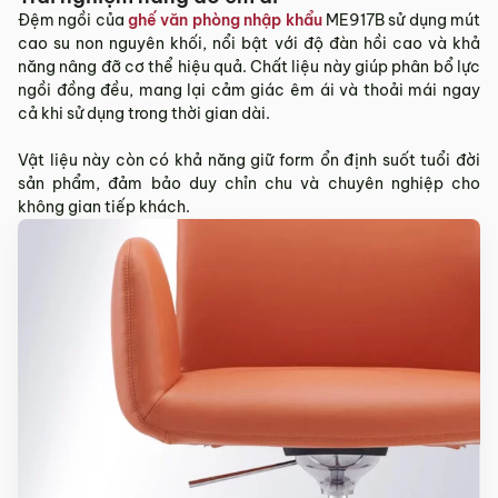
Sản phẩm mới đã quá thời gian 3 ngày kể từ ngày nhận
Đệm ngồi của
ghế văn phòng nhập khẩu
ME917B sử dụng mút
hàng.
cao su non nguyên khối, nổi bật với độ đàn hồi cao và khả
Mọi thông tin cần hỗ trợ và giải đáp vui lòng liên hệ MyChair
năng nâng đỡ cơ thể hiệu quả. Chất liệu này giúp phân bổ lực
qua:
ngồi đồng đều, mang lại cảm giác êm ái và thoải mái ngay
cả khi sử dụng trong thời gian dài.
Hotline:
0942 902 468
(Call, Zalo)
Email:
info@mychair.vn
Vật liệu này còn có khả năng giữ form ổn định suốt tuổi đời
sản phẩm, đảm bảo duy chỉn chu và chuyên nghiệp cho
không gian tiếp khách.