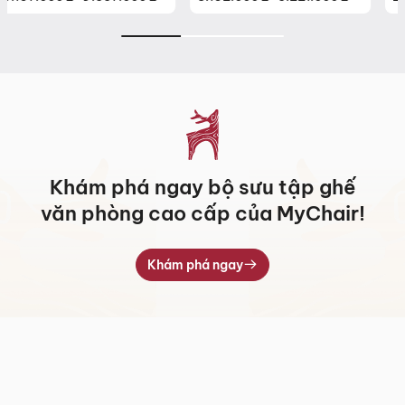
Khoảng
giá:
từ
3.162.000 ₫
đến
5.221.000 ₫
Khám phá ngay bộ sưu tập ghế
văn phòng cao cấp của MyChair!
Khám phá ngay