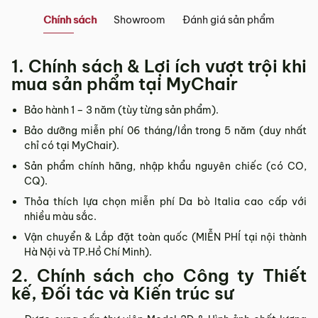
Chính sách
Showroom
Đánh giá sản phẩm
Showroom tại Đà Nẵng
– Địa chỉ:
Số 223 Lê Đình Lý, Phường Hòa Cường, Thành phố
1. Chính sách & Lợi ích vượt trội khi
Đà Nẵng
mua sản phẩm tại MyChair
– Hotline:
0942 90 2468
– Email:
info@mychair.vn
Bảo hành 1 – 3 năm (tùy từng sản phẩm).
–
Showroom mở cửa từ 8h00 – 18h30 (các ngày từ Thứ 2 đến
Bảo dưỡng miễn phí 06 tháng/lần trong 5 năm (duy nhất
Chủ Nhật)
chỉ có tại MyChair).
Xem bản đồ
Sản phẩm chính hãng, nhập khẩu nguyên chiếc (có CO,
CQ).
Thỏa thích lựa chọn miễn phí Da bò Italia cao cấp với
nhiều màu sắc.
Vận chuyển & Lắp đặt toàn quốc (MIỄN PHÍ tại nội thành
Hà Nội và TP.Hồ Chí Minh).
2. Chính sách cho Công ty Thiết
kế, Đối tác và Kiến trúc sư