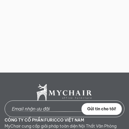
Gửi tin cho tôi!
CÔNG TY CỔ PHẦN FURICCO VIỆT NAM
MyChair cung cấp giải pháp toàn diện Nội Thất Văn Phòng