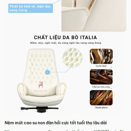
Nệm mút cao su non đàn hồi cực tốt tuổi thọ lâu dài