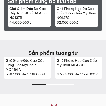
Sản phẩm cùng bộ sưu tập
Ghế Giám Đốc Da Cao
Ghế Phòng Họp Da Cao
Cấp Nhập Khẩu MyChair
Cấp Nhập Khẩu MyChair
NO137B
NO137C
44.000.000
₫
32.000.000
₫
Sản phẩm tương tự
Ghế Giám Đốc Cao Cấp
Ghế Phòng Họp Cao Cấp
Lưng Cao MyChair
MyChair ME427C
MO466A
5.317.000
₫
–
7.709.000
₫
4.924.000
₫
–
7.129.000
₫
Khoảng
Khoảng
giá:
giá:
từ
từ
5.317.000 ₫
4.924.000 ₫
đến
đến
7.709.000 ₫
7.129.000 ₫