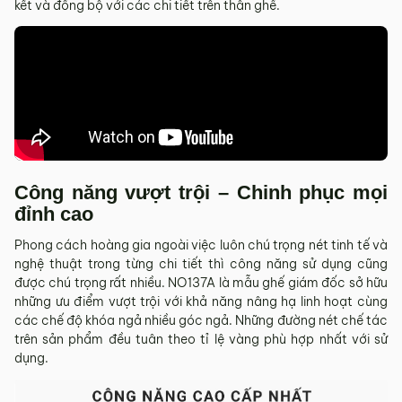
kết và đồng bộ với các chi tiết trên thân ghế.
tỉnh/thành phố khác
Các Tỉnh/ Thành khác ngoài khu vực Hà Nội, Đà Nẵng và
TP. Hồ Chí Minh phí vận chuyển sẽ được tính trên từng đơn
hàng theo từng khu vực.
Phí giao hàng sẽ được MyChair thông báo và xác nhận với
khách hàng trước khi tiến hành thanh toán đơn hàng và
giao hàng.
Trong quá trình vận chuyển quý khách có bất kỳ thắc mắc,
Công năng vượt trội – Chinh phục mọi
phát sinh hoặc góp ý nào vui lòng liên hệ Hotline
0942 902
đỉnh cao
468
để nhận được sự hỗ trợ nhanh nhất.
4. Chính sách Đổi trả, Hoàn tiền
Phong cách hoàng gia ngoài việc luôn chú trọng nét tinh tế và
nghệ thuật trong từng chi tiết thì công năng sử dụng cũng
Thời hạn:
Quý khách có thể đổi/trả sản phẩm trong vòng 3
được chú trọng rất nhiều. NO137A là mẫu ghế giám đốc sở hữu
ngày kể từ ngày nhận hàng.
những ưu điểm vượt trội với khả năng nâng hạ linh hoạt cùng
các chế độ khóa ngả nhiều góc ngả. Những đường nét chế tác
4.1. Các trường hợp được đổi trả sản phẩm
trên sản phẩm đều tuân theo tỉ lệ vàng phù hợp nhất với sử
dụng.
Sản phẩm bị lỗi do nhà sản xuất.
Giao sai sản phẩm, sai mẫu mã so với đơn hàng.