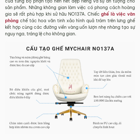
của từng bộ phận tạo nên nét đẹp riêng và sự ấn tượng cho
Sản phẩm mới đã quá thời gian 3 ngày kể từ ngày nhận
sản phẩm. Những không gian làm việc có phong cách hoàng
hàng.
gia sẽ rất phù hợp khi sử hữu NO137A. Chiếc
ghế là việc văn
Mọi thông tin cần hỗ trợ và giải đáp vui lòng liên hệ MyChair
phòng
chế tác hoa văn tinh xảo hình quả trám trên lưng ghế
qua:
kết hợp cùng các đường viền vàng uốn lượn nhẹ nhàng tạo sự
nguy nga, tráng lệ cho không gian.
Hotline:
0942 902 468
(Call, Zalo)
Email:
info@mychair.vn