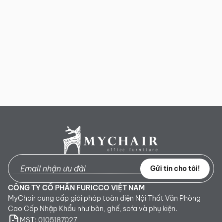
Gửi tin cho tôi!
CÔNG TY CỔ PHẦN FURICCO VIỆT NAM
MyChair cung cấp giải pháp toàn diện Nội Thất Văn Phòng
Cao Cấp Nhập Khẩu như bàn, ghế, sofa và phụ kiện.
MST: 0105187027