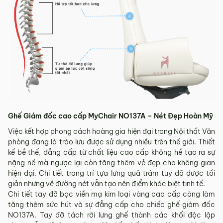
Ghế Giám đốc cao cấp MyChair NO137A – Nét Đẹp Hoàn Mỹ
Việc kết hợp phong cách hoàng gia hiện đại trong Nội thất Văn
phòng đang là trào lưu được sử dụng nhiều trên thế giới. Thiết
kế bề thế, đẳng cấp từ chất liệu cao cấp không hề tạo ra sự
nặng nề mà ngược lại còn tăng thêm vẻ đẹp cho không gian
hiện đại. Chi tiết trang trí tựa lưng quả trám tuy đã được tối
giản nhưng về đường nét vẫn tạo nên điểm khác biệt tinh tế.
Chi tiết tay đỡ bọc viền mạ kim loại vàng cao cấp càng làm
tăng thêm sức hút và sự đẳng cấp cho chiếc ghế giám đốc
NO137A. Tay đỡ tách rời lưng ghế thành các khối độc lập