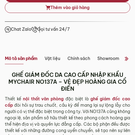
Thêm vào giỏ hàng
Tỉnh/Thành
Showroom tại Đà Nẵng
phố
Từ 3 – 5 ngày
khác*
– Địa chỉ:
Số 223 Lê Đình Lý, Phường Hòa Cường, Thành phố
Chat Zalo
Gọi tư vấn 24/7
Đà Nẵng
*Lưu ý:
– Hotline:
0942 90 2468
– Email:
info@mychair.vn
Tùy tình hình thực tế mỗi địa phương sẽ có thời gian giao
–
Showroom mở cửa từ 8h00 – 18h30 (các ngày từ Thứ 2 đến
khác nhau.
Chủ Nhật)
Mô tả sản phẩm
Vật liệu
Chính sách
Showroom
Đán
Thời gian giao hàng ở khu vực “Quận Ngoại Thành và Tỉnh
Xem bản đồ
Thành khác” không bao gồm: Chủ nhật và các ngày Lễ, Tết.
GHẾ GIÁM ĐỐC DA CAO CẤP NHẬP KHẨU
3.2. Chính sách giao hàng tại Hà Nội, Đà
MYCHAIR NO137A – VẺ ĐẸP HOÀNG GIA CỔ
Nẵng và TP. Hồ Chí Minh
ĐIỂN
Miễn phí giao hàng đối với đơn hàng giá trị ≥ ­2 triệu trên tất
Thiết kế
nội thất văn phòng
đặc biệt là
ghế giám đốc cao
cả các quận nội thành Hà Nội, Đà Nẵng và TP. Hồ Chí Minh.
cấp
đòi hỏi sự trau chuốt, cầu kỳ để mang lại sự lộng lẫy cho
Những đơn hàng giá trị < 2 triệu hoặc các đơn hàng ở
người có vị thế đặc biệt trong công ty. Với NO137A cũng không
ngoại thành sẽ tính phí, tùy khu vực nhân viên kinh doanh
ngoại lệ, sản phẩm sở hữu thiết kế theo phong cách hoàng gia
sẽ báo phí giao hàng cụ thể.
thể hiện địa vị và quyền lực đẳng cấp. Các bộ phận đều được
thiết kế với những đường cong uyển chuyển, sẽ tạo nên sự liên
3.3. Chính sách giao hàng và lắp đặt tại các