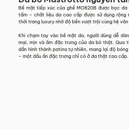
Bề mặt tiếp xúc của ghế MO820B được bọc da b
tấm – chất liệu da cao cấp được sử dụng rộng r
thời trang luxury nhờ độ bền vượt trội cùng hệ vân
Khi chạm tay vào bề mặt da, người dùng dễ d
mại, mịn và ấm đặc trưng của da bò thật. Qua th
dần hình thành patina tự nhiên, mang lại độ bón
– một dấu ấn đặc trưng chỉ có ở da thật cao cấp.