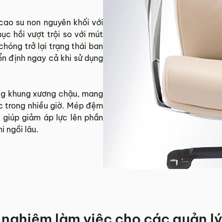
o su non nguyên khối với
c hồi vượt trội so với mút
hóng trở lại trạng thái ban
 ổn định ngay cả khi sử dụng
ùng khung xương chậu, mang
ệc trong nhiều giờ. Mép đệm
 giúp giảm áp lực lên phần
i ngồi lâu.
i nghiệm làm việc cho các quản l