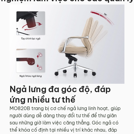
Ngả lưng đa góc độ, đáp
ứng nhiều tư thế
MO820B trang bị cơ chế ngả lưng linh hoạt, giúp
người dùng dễ dàng thay đổi tư thế để thư giãn
sau những giờ làm việc căng thẳng. Góc ngả có
thể khóa cố định tại nhiều vị trí khác nhau, đáp