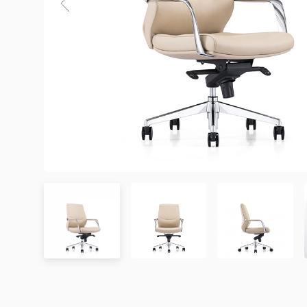
3. Chính sách Giao hàng và Lắp đặt
3.1. Thời gian giao hàng
Khu vực áp dụng
Đơn hàng được xác nhận
Chưa có đánh giá nào. hãy là người đầu tiên để lại đánh 
Hà Nội
Trong ngày hoặc trong 2
Đà Nẵng
Trong ngày hoặc trong 2
TP. Hồ Chí Minh
Trong ngày hoặc trong 2
Showroom tại TP. Hồ Chí minh
– Địa chỉ:
Số 345 – 347 Trần Phú, phường An Đông, TP
Tỉnh/Thành phố
Từ 3 – 5 ngày
– Hotline:
0942 90 2468
khác*
– Email:
info@mychair.vn
–
Showroom mở cửa từ 8h00 – 18h30 (các ngày từ Thứ 
*Lưu ý:
Xem bản đồ