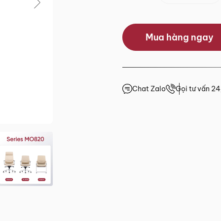
0.0/5
Mua hàng ngay
(0 lượt đánh giá)
 trước 15h
giá
Chat Zalo
Gọi tư vấn 2
4h
4h
4h
.HCM
2 đến Chủ Nhật)