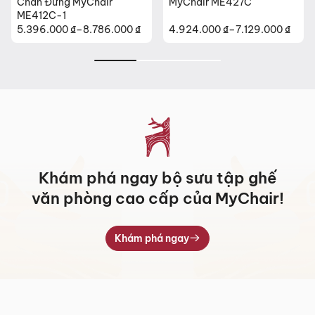
Chân Đứng MyChair
MyChair ME427C
ME412C-1
5.396.000
₫
–
8.786.000
₫
4.924.000
₫
–
7.129.000
₫
Khoảng
Khoảng
giá:
giá:
từ
từ
5.396.000 ₫
4.924.000 ₫
đến
đến
8.786.000 ₫
7.129.000 ₫
Khám phá ngay bộ sưu tập ghế
văn phòng cao cấp của MyChair!
Khám phá ngay