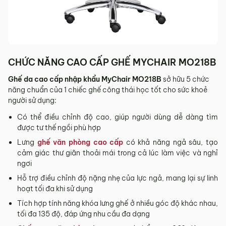
Sản phẩm mới đã quá thời gian 3 ngày kể từ ngày nhận
hàng.
Mọi thông tin cần hỗ trợ và giải đáp vui lòng liên hệ MyChair
qua:
Hotline:
0942 902 468
(Call, Zalo)
CHỨC NĂNG CAO CẤP GHẾ MYCHAIR MO218B
Email:
info@mychair.vn
Ghế da cao cấp nhập khẩu MyChair MO218B
sở hữu 5 chức
năng chuẩn của 1 chiếc ghế công thái học tốt cho sức khoẻ
người sử dụng:
Có thể điều chỉnh độ cao, giúp người dùng dễ dàng tìm
được tư thế ngồi phù hợp
Lưng
ghế văn phòng cao cấp
có khả năng ngả sâu, tạo
cảm giác thư giãn thoải mái trong cả lúc làm việc và nghỉ
ngơi
Hỗ trợ điều chỉnh độ nặng nhẹ của lực ngả, mang lại sự linh
hoạt tối đa khi sử dụng
Tích hợp tính năng khóa lưng ghế ở nhiều góc độ khác nhau,
tối đa 135 độ, đáp ứng nhu cầu đa dạng