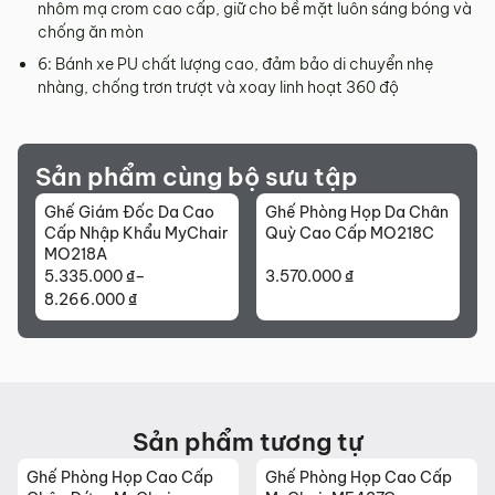
nhôm mạ crom cao cấp, giữ cho bề mặt luôn sáng bóng và
chống ăn mòn
6: Bánh xe PU chất lượng cao, đảm bảo di chuyển nhẹ
nhàng, chống trơn trượt và xoay linh hoạt 360 độ
Sản phẩm cùng bộ sưu tập
Ghế Giám Đốc Da Cao
Ghế Phòng Họp Da Chân
Cấp Nhập Khẩu MyChair
Quỳ Cao Cấp MO218C
MO218A
5.335.000
₫
–
3.570.000
₫
Khoảng
8.266.000
₫
giá:
từ
5.335.000 ₫
đến
8.266.000 ₫
Sản phẩm tương tự
Ghế Phòng Họp Cao Cấp
Ghế Phòng Họp Cao Cấp