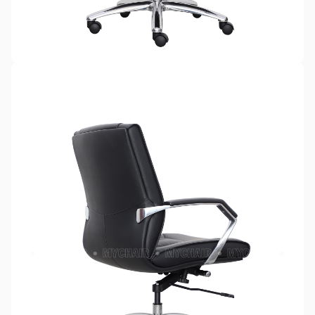
Sản phẩm hư hỏng trong quá trình vận chuyển (rách, xước,
vỡ…).
Sản phẩm còn nguyên tình trạng ban đầu, chưa qua sử
dụng, còn nguyên chứng từ mua hàng do MyChair cung
cấp có chữ ký của bên bán và bên mua.
* Trường hợp khách hàng đổi trả sản phẩm mà chúng tôi
không còn sản phẩm thay thế, khách hàng không chọn được
mẫu sản phẩm khác ưng ý thì Quý khách sẽ được hoàn tiền
đúng với số tiền đã mua sản phẩm hoặc Quý khách tiến hành
đặt hàng sản xuất theo yêu cầu.
4.2. Các trường hợp không được đổi trả sản
phẩm
Sản phẩm đã qua sử dụng, sản phẩm có dấu hiệu chỉnh sửa
hoặc tự ý sửa chữa mà không có sự đồng ý của nhà sản
xuất.
Sản phẩm sau khi đã được giao hàng, nhận hàng, Quý
khách kiểm tra hàng không có bất kỳ lỗi sản phẩm nào và
đã ký vào biên bản nghiệm thu.