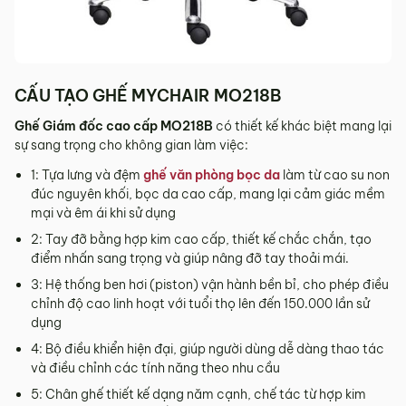
CẤU TẠO GHẾ MYCHAIR MO218B
Ghế Giám đốc cao cấp MO218B
có thiết kế khác biệt mang lại
sự sang trọng cho không gian làm việc:
1: Tựa lưng và đệm
ghế văn phòng bọc da
làm từ cao su non
đúc nguyên khối, bọc da cao cấp, mang lại cảm giác mềm
mại và êm ái khi sử dụng
2: Tay đỡ bằng hợp kim cao cấp, thiết kế chắc chắn, tạo
điểm nhấn sang trọng và giúp nâng đỡ tay thoải mái.
3: Hệ thống ben hơi (piston) vận hành bền bỉ, cho phép điều
chỉnh độ cao linh hoạt với tuổi thọ lên đến 150.000 lần sử
dụng
4: Bộ điều khiển hiện đại, giúp người dùng dễ dàng thao tác
và điều chỉnh các tính năng theo nhu cầu
5: Chân ghế thiết kế dạng năm cạnh, chế tác từ hợp kim