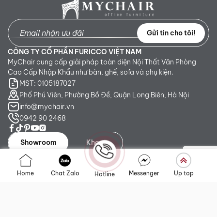
Gửi tin cho tôi!
CÔNG TY CỔ PHẦN FURICCO VIỆT NAM
MyChair cung cấp giải pháp toàn diện Nội Thất Văn Phòng
Cao Cấp Nhập Khẩu như bàn, ghế, sofa và phụ kiện.
MST: 0105187027
Phố Phú Viên, Phường Bồ Đề, Quận Long Biên, Hà Nội
info@mychair.vn
0942 90 2468
Showroom
Kho
Showroom TP. HCM:
Số 345 - 347 Trần Phú, phường An
Home
Chat Zalo
Messenger
Up top
Hotline
Đông, TP.HCM
Showroom Hà Nội:
Tầng 1, Toà CT4 Vimeco Tú Mỡ, Phường
Yên Hòa, Hà Nội
Showroom Đà Nẵng:
223 Lê Đình Lý, phường Hòa Cường,
Thành phố Đà Nẵng