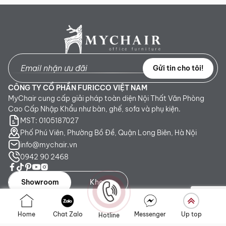
Gửi tin cho tôi!
CÔNG TY CỔ PHẦN FURICCO VIỆT NAM
MyChair cung cấp giải pháp toàn diện Nội Thất Văn Phòng
Cao Cấp Nhập Khẩu như bàn, ghế, sofa và phụ kiện.
MST: 0105187027
Phố Phú Viên, Phường Bồ Đề, Quận Long Biên, Hà Nội
info@mychair.vn
0942 90 2468
Showroom
Kho
Showroom TP. HCM:
Số 345 - 347 Trần Phú, phường An
Home
Chat Zalo
Messenger
Up top
Hotline
Đông, TP.HCM