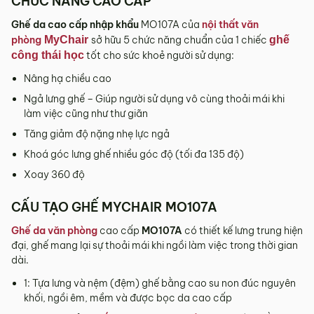
CHỨC NĂNG CAO CẤP
tỉnh/thành phố khác
Ghế da cao cấp nhập khẩu
MO107A của
nội thất văn
Các Tỉnh/ Thành khác ngoài khu vực Hà Nội, Đà Nẵng và
phòng
MyChair
sở hữu 5 chức năng chuẩn của 1 chiếc
ghế
TP. Hồ Chí Minh phí vận chuyển sẽ được tính trên từng đơn
công thái học
tốt cho sức khoẻ người sử dụng:
hàng theo từng khu vực.
Nâng hạ chiều cao
Phí giao hàng sẽ được MyChair thông báo và xác nhận với
Ngả lưng ghế – Giúp người sử dụng vô cùng thoải mái khi
khách hàng trước khi tiến hành thanh toán đơn hàng và
làm việc cũng như thư giãn
giao hàng.
Tăng giảm độ nặng nhẹ lực ngả
Trong quá trình vận chuyển quý khách có bất kỳ thắc mắc,
Khoá góc lưng ghế nhiều góc độ (tối đa 135 độ)
phát sinh hoặc góp ý nào vui lòng liên hệ Hotline
0942 902
468
để nhận được sự hỗ trợ nhanh nhất.
Xoay 360 độ
4. Chính sách Đổi trả, Hoàn tiền
CẤU TẠO GHẾ MYCHAIR MO107A
Thời hạn:
Quý khách có thể đổi/trả sản phẩm trong vòng 3
Ghế da văn phòng
cao cấp
MO107A
có thiết kế lưng trung hiện
ngày kể từ ngày nhận hàng.
đại, ghế mang lại sự thoải mái khi ngồi làm việc trong thời gian
4.1. Các trường hợp được đổi trả sản phẩm
dài.
Sản phẩm bị lỗi do nhà sản xuất.
1: Tựa lưng và nệm (đệm) ghế bằng cao su non đúc nguyên
khối, ngồi êm, mềm và được bọc da cao cấp
Giao sai sản phẩm, sai mẫu mã so với đơn hàng.