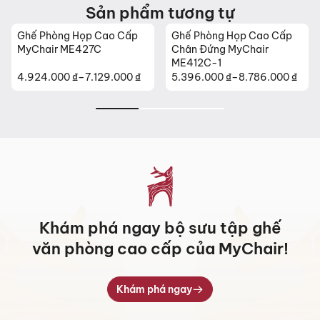
Sản phẩm tương tự
Ghế Phòng Họp Cao Cấp
Ghế Phòng Họp Cao Cấp
MyChair ME427C
Chân Đứng MyChair
ME412C-1
4.924.000
₫
–
7.129.000
₫
5.396.000
₫
–
8.786.000
₫
Khoảng
Khoảng
giá:
giá:
từ
từ
4.924.000 ₫
5.396.000 ₫
đến
đến
7.129.000 ₫
8.786.000 ₫
Khám phá ngay bộ sưu tập ghế
văn phòng cao cấp của MyChair!
Khám phá ngay