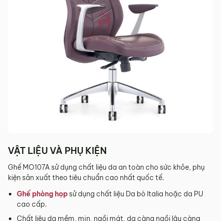
Sản phẩm mới đã quá thời gian 3 ngày kể từ ngày nhận
hàng.
Mọi thông tin cần hỗ trợ và giải đáp vui lòng liên hệ MyChair
qua:
Hotline:
0942 902 468
(Call, Zalo)
Email:
info@mychair.vn
VẬT LIỆU VÀ PHỤ KIỆN
Ghế MO107A sử dụng chất liệu da an toàn cho sức khỏe, phụ
kiện sản xuất theo tiêu chuẩn cao nhất quốc tế.
Ghế phòng họp
sử dụng chất liệu Da bò Italia hoặc da PU
cao cấp.
Chất liệu da mềm, mịn, ngồi mát, da càng ngồi lâu càng