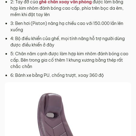
2: Tay đỡ của
ghế chân xoay văn phòng
được làm bằng
Sản phẩm hư hỏng trong quá trình vận chuyển (rách, xước,
hợp kim nhôm đánh bóng cao cấp, phía trên bọc da êm,
vỡ…).
mềm khi đặt tay lên
Sản phẩm còn nguyên tình trạng ban đầu, chưa qua sử
3: Ben hơi (Piston) nâng hạ chiều cao với 150.000 lần lên
dụng, còn nguyên chứng từ mua hàng do MyChair cung
xuống
cấp có chữ ký của bên bán và bên mua.
4: Bộ điều khiển của ghế, mọi tính năng hỗ trợ người dùng
* Trường hợp khách hàng đổi trả sản phẩm mà chúng tôi
được điều khiển ở đây
không còn sản phẩm thay thế, khách hàng không chọn được
5: Chân năm cạnh được làm hợp kim nhôm đánh bóng cao
mẫu sản phẩm khác ưng ý thì Quý khách sẽ được hoàn tiền
cấp. Bên trong gia cố thêm 1 khung xương bằng thép rất
đúng với số tiền đã mua sản phẩm hoặc Quý khách tiến hành
chắc chắn
đặt hàng sản xuất theo yêu cầu.
6: Bánh xe bằng PU, chống trượt, xoay 360 độ
4.2. Các trường hợp không được đổi trả sản
phẩm
Sản phẩm đã qua sử dụng, sản phẩm có dấu hiệu chỉnh sửa
hoặc tự ý sửa chữa mà không có sự đồng ý của nhà sản
xuất.
Sản phẩm sau khi đã được giao hàng, nhận hàng, Quý
khách kiểm tra hàng không có bất kỳ lỗi sản phẩm nào và
đã ký vào biên bản nghiệm thu.