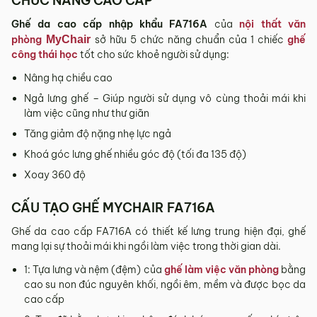
CHỨC NĂNG CAO CẤP
Sản phẩm hư hỏng trong quá trình vận chuyển (rách, xước,
vỡ…).
Ghế da cao cấp nhập khẩu FA716A
của
nội thất văn
phòng
MyChair
sở hữu 5 chức năng chuẩn của 1 chiếc
ghế
Sản phẩm còn nguyên tình trạng ban đầu, chưa qua sử
công thái học
tốt cho sức khoẻ người sử dụng:
dụng, còn nguyên chứng từ mua hàng do MyChair cung
cấp có chữ ký của bên bán và bên mua.
Nâng hạ chiều cao
* Trường hợp khách hàng đổi trả sản phẩm mà chúng tôi
Ngả lưng ghế – Giúp người sử dụng vô cùng thoải mái khi
không còn sản phẩm thay thế, khách hàng không chọn được
làm việc cũng như thư giãn
mẫu sản phẩm khác ưng ý thì Quý khách sẽ được hoàn tiền
Tăng giảm độ nặng nhẹ lực ngả
đúng với số tiền đã mua sản phẩm hoặc Quý khách tiến hành
Khoá góc lưng ghế nhiều góc độ (tối đa 135 độ)
đặt hàng sản xuất theo yêu cầu.
Xoay 360 độ
4.2. Các trường hợp không được đổi trả sản
phẩm
CẤU TẠO GHẾ MYCHAIR FA716A
Sản phẩm đã qua sử dụng, sản phẩm có dấu hiệu chỉnh sửa
Ghế da cao cấp FA716A có thiết kế lưng trung hiện đại, ghế
hoặc tự ý sửa chữa mà không có sự đồng ý của nhà sản
mang lại sự thoải mái khi ngồi làm việc trong thời gian dài.
xuất.
1: Tựa lưng và nệm (đệm) của
ghế làm việc văn phòng
bằng
Sản phẩm sau khi đã được giao hàng, nhận hàng, Quý
cao su non đúc nguyên khối, ngồi êm, mềm và được bọc da
khách kiểm tra hàng không có bất kỳ lỗi sản phẩm nào và
cao cấp
đã ký vào biên bản nghiệm thu.