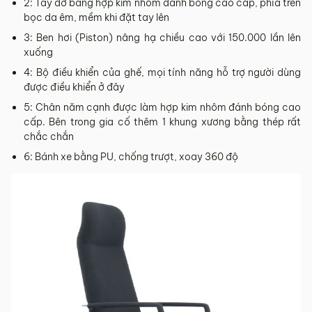
2: Tay đỡ bằng hợp kim nhôm đánh bóng cao cấp, phía trên
Sản phẩm mới đã quá thời gian 3 ngày kể từ ngày nhận
bọc da êm, mềm khi đặt tay lên
hàng.
3: Ben hơi (Piston) nâng hạ chiều cao với 150.000 lần lên
Mọi thông tin cần hỗ trợ và giải đáp vui lòng liên hệ MyChair
xuống
qua:
4: Bộ điều khiển của ghế, mọi tính năng hỗ trợ người dùng
Hotline:
0942 902 468
(Call, Zalo)
được điều khiển ở đây
Email:
info@mychair.vn
5: Chân năm cạnh được làm hợp kim nhôm đánh bóng cao
cấp. Bên trong gia cố thêm 1 khung xương bằng thép rất
chắc chắn
6: Bánh xe bằng PU, chống trượt, xoay 360 độ