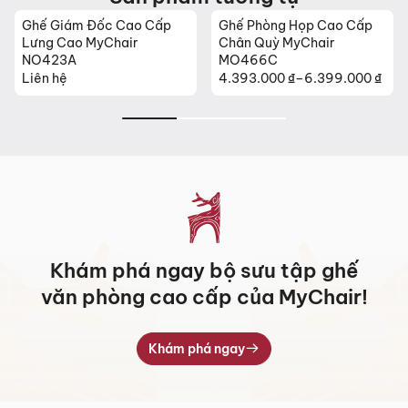
Ghế Giám Đốc Cao Cấp
Ghế Phòng Họp Cao Cấp
Lưng Cao MyChair
Chân Quỳ MyChair
NO423A
MO466C
Liên hệ
4.393.000
₫
–
6.399.000
₫
Khoảng
giá:
từ
4.393.000 ₫
đến
6.399.000 ₫
Khám phá ngay bộ sưu tập ghế
văn phòng cao cấp của MyChair!
Khám phá ngay