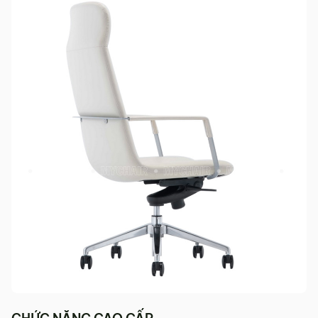
tỉnh/thành phố khác
Các Tỉnh/ Thành khác ngoài khu vực Hà Nội, Đà Nẵng và
TP. Hồ Chí Minh phí vận chuyển sẽ được tính trên từng đơn
hàng theo từng khu vực.
Phí giao hàng sẽ được MyChair thông báo và xác nhận với
khách hàng trước khi tiến hành thanh toán đơn hàng và
giao hàng.
Trong quá trình vận chuyển quý khách có bất kỳ thắc mắc,
phát sinh hoặc góp ý nào vui lòng liên hệ Hotline
0942 902
468
để nhận được sự hỗ trợ nhanh nhất.
4. Chính sách Đổi trả, Hoàn tiền
Thời hạn:
Quý khách có thể đổi/trả sản phẩm trong vòng 3
ngày kể từ ngày nhận hàng.
4.1. Các trường hợp được đổi trả sản phẩm
Sản phẩm bị lỗi do nhà sản xuất.
Giao sai sản phẩm, sai mẫu mã so với đơn hàng.