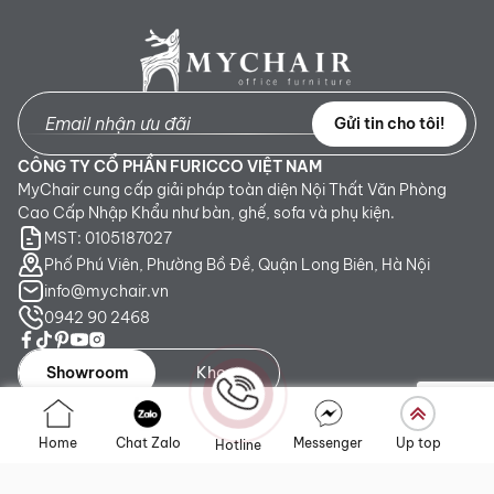
Gửi tin cho tôi!
CÔNG TY CỔ PHẦN FURICCO VIỆT NAM
MyChair cung cấp giải pháp toàn diện Nội Thất Văn Phòng
Cao Cấp Nhập Khẩu như bàn, ghế, sofa và phụ kiện.
MST: 0105187027
Phố Phú Viên, Phường Bồ Đề, Quận Long Biên, Hà Nội
info@mychair.vn
0942 90 2468
Showroom
Kho
Showroom TP. HCM:
Số 345 - 347 Trần Phú, phường An
Home
Chat Zalo
Messenger
Up top
Hotline
Đông, TP.HCM
Showroom Hà Nội:
Tầng 1, Toà CT4 Vimeco Tú Mỡ, Phường