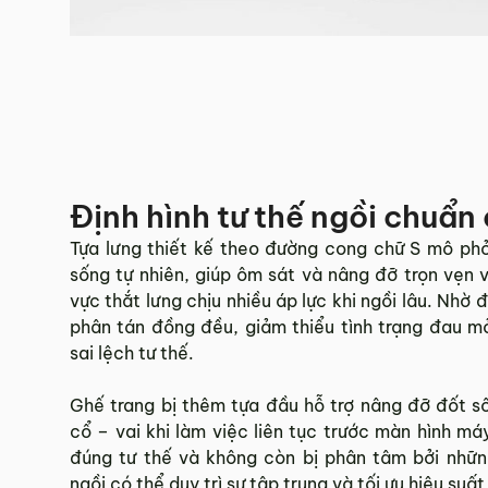
Định hình tư thế ngồi chuẩn
Tựa lưng thiết kế theo đường cong chữ S mô phỏ
sống tự nhiên, giúp ôm sát và nâng đỡ trọn vẹn v
vực thắt lưng chịu nhiều áp lực khi ngồi lâu. Nhờ
phân tán đồng đều, giảm thiểu tình trạng đau m
sai lệch tư thế.
Ghế trang bị thêm tựa đầu hỗ trợ nâng đỡ đốt s
cổ – vai khi làm việc liên tục trước màn hình má
đúng tư thế và không còn bị phân tâm bởi nhữn
ngồi có thể duy trì sự tập trung và tối ưu hiệu suất