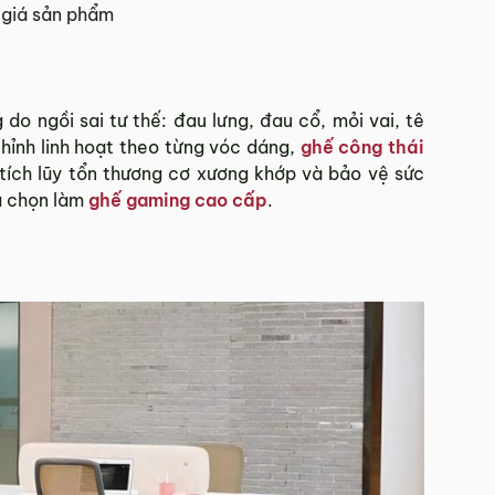
giá sản phẩm
 Tết.
o ngồi sai tư thế: đau lưng, đau cổ, mỏi vai, tê
chỉnh linh hoạt theo từng vóc dáng,
ghế công thái
hí Minh.
tích lũy tổn thương cơ xương khớp và bảo vệ sức
sẽ báo phí giao hàng cụ thể.
ựa chọn làm
ghế gaming cao cấp
.
 đơn hàng theo từng khu vực.
và giao hàng.
902 468
để nhận được sự hỗ trợ nhanh nhất.