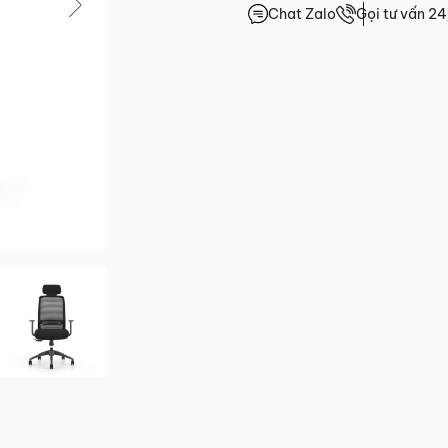
Chat Zalo
Gọi tư vấn 2
0.0/5
(0 lượt đánh giá)
 trước 15h
giá
4h
4h
4h
.HCM
2 đến Chủ Nhật)