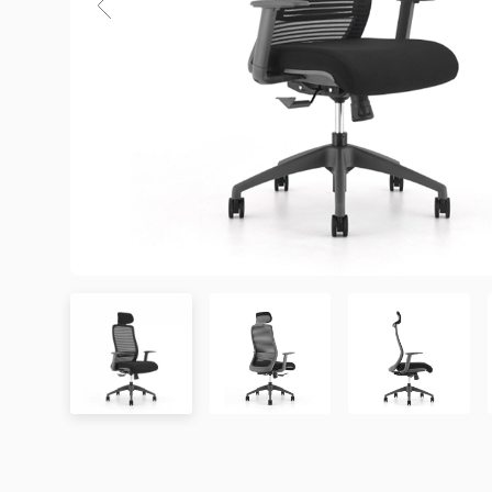
3. Chính sách Giao hàng và Lắp đặt
3.1. Thời gian giao hàng
Khu vực áp dụng
Đơn hàng được xác nhận
Chưa có đánh giá nào. hãy là người đầu tiên để lại đánh 
Hà Nội
Trong ngày hoặc trong 2
Đà Nẵng
Trong ngày hoặc trong 2
TP. Hồ Chí Minh
Trong ngày hoặc trong 2
Showroom tại TP. Hồ Chí minh
– Địa chỉ:
Số 345 – 347 Trần Phú, phường An Đông, TP
Tỉnh/Thành phố
Từ 3 – 5 ngày
– Hotline:
0942 90 2468
khác*
– Email:
info@mychair.vn
–
Showroom mở cửa từ 8h00 – 18h30 (các ngày từ Thứ 
*Lưu ý:
Xem bản đồ