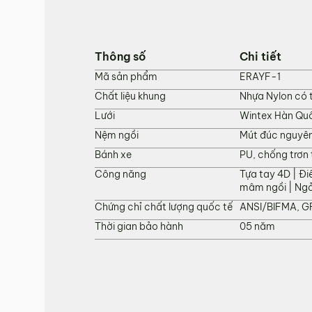
Hotline:
0942 902 468
(Call, Zalo)
Email:
info@mychair.vn
Thông số
Chi tiết
Mã sản phẩm
ERAYF-1
Chất liệu khung
Nhựa Nylon có t
Lưới
Wintex Hàn Qu
Nệm ngồi
Mút đúc nguyên
Bánh xe
PU, chống trơn
Công năng
Tựa tay 4D | Đi
mâm ngồi | Ngả 
Chứng chỉ chất lượng quốc tế
ANSI/BIFMA, G
Thời gian bảo hành
05 năm