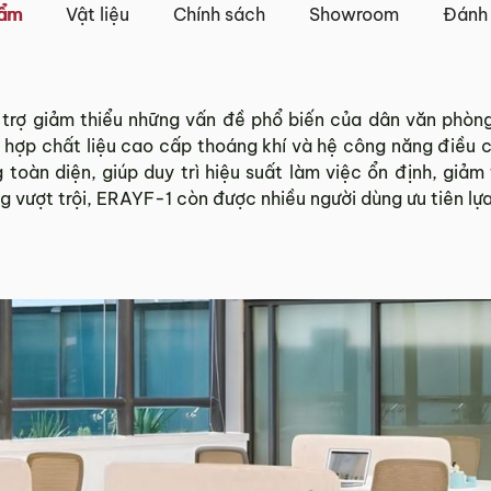
iao khác nhau.
hẩm
Vật liệu
Chính sách
Showroom
Đánh 
Tỉnh Thành khác” không bao gồm: Chủ nhật và các ngày Lễ,
 và TP. Hồ Chí Minh
rợ giảm thiểu những vấn đề phổ biến của dân văn phòng d
t hợp chất liệu cao cấp thoáng khí và hệ công năng điều 
 trên tất cả các quận nội thành Hà Nội, Đà Nẵng và TP. Hồ C
àn diện, giúp duy trì hiệu suất làm việc ổn định, giảm 
ngoại thành sẽ tính phí, tùy khu vực nhân viên kinh doanh 
ng vượt trội, ERAYF-1 còn được nhiều người dùng ưu tiên l
tỉnh/thành phố khác
và TP. Hồ Chí Minh phí vận chuyển sẽ được tính trên từng
 với khách hàng trước khi tiến hành thanh toán đơn hàng 
, phát sinh hoặc góp ý nào vui lòng liên hệ Hotline
0942 
g 3 ngày kể từ ngày nhận hàng.