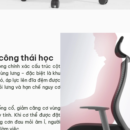
 công thái học
ng chính xác cấu trúc cột
ùng lưng – đặc biệt là khu
 đó, áp lực lên đĩa đệm được
ỏi lưng và hạn chế nguy cơ
ống cổ, giảm căng cơ vùng
y tính. Khi cơ thể được đặt
g cơn đau mỏi âm ỉ, người
 làm việc.