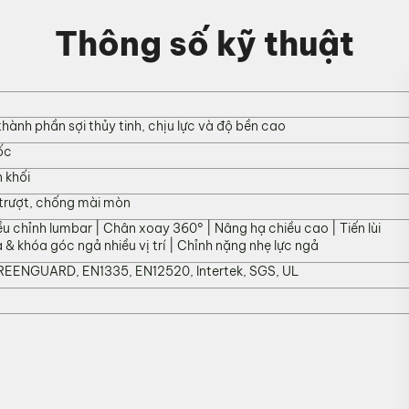
Thông số kỹ thuật
hành phần sợi thủy tinh, chịu lực và độ bền cao
ốc
 khối
 trượt, chống mài mòn
ều chỉnh lumbar | Chân xoay 360° | Nâng hạ chiều cao | Tiến lùi
& khóa góc ngả nhiều vị trí | Chỉnh nặng nhẹ lực ngả
REENGUARD, EN1335, EN12520, Intertek, SGS, UL