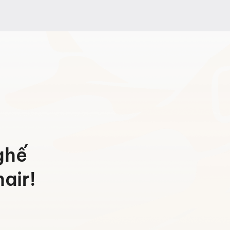
từ
9.636.000 ₫
đến
12.488.000 ₫
ghế
air!