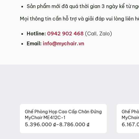
Sản phẩm mới đã quá thời gian 3 ngày kể từ ng
Mọi thông tin cần hỗ trợ và giải đáp vui lòng liên 
Hotline:
0942 902 468
(Call, Zalo)
Email:
info@mychair.vn
Ghế Phòng Họp Cao Cấp Chân Đứng
Ghế Phò
MyChair ME412C-1
MyChai
5.396.000
₫
–
8.786.000
₫
6.167
Khoảng
Khoản
giá:
giá: