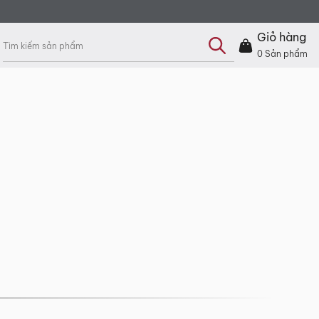
Tìm
kiếm
Giỏ hàng
sản
tích trên 1000m² với hơn 200 mẫu bàn, ghế, sofa và phụ
phẩm
0
Sản phẩm
hất chỉ có tại các sản phẩm của MyChair.