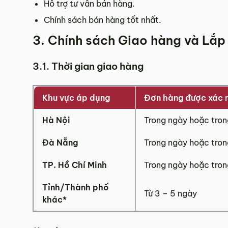
Hỗ trợ tư vấn bán hàng.
Chính sách bán hàng tốt nhất.
3. Chính sách Giao hàng và Lắp
Showroom tại Đà Nẵng
– Địa chỉ:
Số 223 Lê Đình Lý, Phường Hòa Cường, Thàn
3.1. Thời gian giao hàng
– Hotline:
0942 90 2468
– Email:
info@mychair.vn
–
Showroom mở cửa từ 8h00 – 18h30 (các ngày từ Thứ 
Khu vực áp dụng
Đơn hàng được xác 
Xem bản đồ
Hà Nội
Trong ngày hoặc tro
Đà Nẵng
Trong ngày hoặc tro
TP. Hồ Chí Minh
Trong ngày hoặc tro
Tỉnh/Thành phố
Từ 3 – 5 ngày
khác*