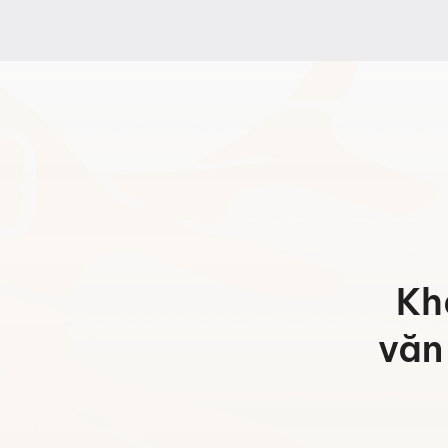
từ
từ
5.396.000 ₫
6.167.
đến
đến
8.786.000 ₫
9.557.
Kh
văn