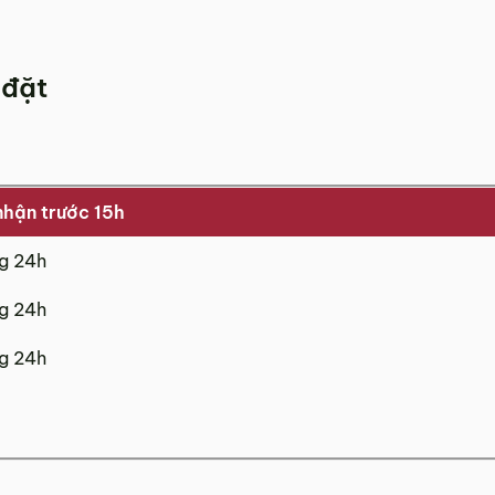
 đặt
h phố Đà Nẵng
2 đến Chủ Nhật)
nhận trước 15h
ng 24h
ng 24h
ng 24h