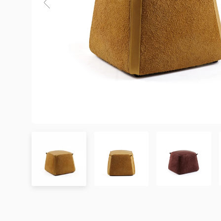
Chưa có đánh giá nào. hãy là người đầu tiên để lại đánh 
Showroom tại TP. Hồ Chí minh
– Địa chỉ:
Số 345 – 347 Trần Phú, phường An Đông, TP
– Hotline:
0942 90 2468
– Email:
info@mychair.vn
–
Showroom mở cửa từ 8h00 – 18h30 (các ngày từ Thứ 
Xem bản đồ