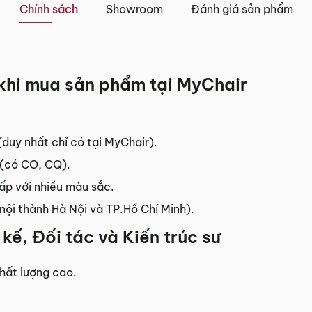
Chính sách
Showroom
Đánh giá sản phẩm
i khi mua sản phẩm tại MyChair
duy nhất chỉ có tại MyChair).
 (có CO, CQ).
cấp với nhiều màu sắc.
nội thành Hà Nội và TP.Hồ Chí Minh).
kế, Đối tác và Kiến trúc sư
hất lượng cao.