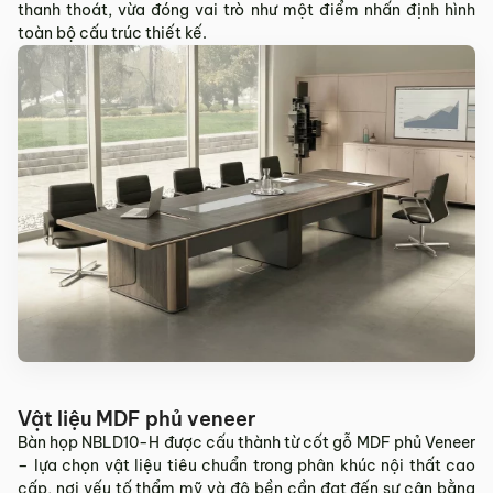
thanh thoát, vừa đóng vai trò như một điểm nhấn định hình
Sản phẩm hư hỏng trong quá trình vận chuyển (rách, xước,
toàn bộ cấu trúc thiết kế.
vỡ…).
Sản phẩm còn nguyên tình trạng ban đầu, chưa qua sử
dụng, còn nguyên chứng từ mua hàng do MyChair cung
cấp có chữ ký của bên bán và bên mua.
* Trường hợp khách hàng đổi trả sản phẩm mà chúng tôi
không còn sản phẩm thay thế, khách hàng không chọn được
mẫu sản phẩm khác ưng ý thì Quý khách sẽ được hoàn tiền
đúng với số tiền đã mua sản phẩm hoặc Quý khách tiến hành
đặt hàng sản xuất theo yêu cầu.
4.2. Các trường hợp không được đổi trả sản
phẩm
Sản phẩm đã qua sử dụng, sản phẩm có dấu hiệu chỉnh sửa
hoặc tự ý sửa chữa mà không có sự đồng ý của nhà sản
xuất.
Vật liệu MDF phủ veneer
Sản phẩm sau khi đã được giao hàng, nhận hàng, Quý
Bàn họp NBLD10-H được cấu thành từ cốt gỗ MDF phủ Veneer
khách kiểm tra hàng không có bất kỳ lỗi sản phẩm nào và
– lựa chọn vật liệu tiêu chuẩn trong phân khúc nội thất cao
đã ký vào biên bản nghiệm thu.
cấp, nơi yếu tố thẩm mỹ và độ bền cần đạt đến sự cân bằng