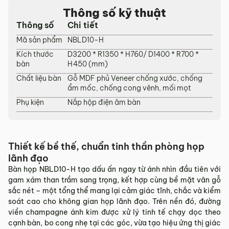
tỉnh/thành phố khác
Thông số kỹ thuật
Thông số
Chi tiết
Các Tỉnh/ Thành khác ngoài khu vực Hà Nội, Đà Nẵng và
TP. Hồ Chí Minh phí vận chuyển sẽ được tính trên từng đơn
Mã sản phẩm
NBLD10-H
hàng theo từng khu vực.
Kích thước
D3200 * R1350 * H760/ D1400 * R700 *
bàn
H450 (mm)
Phí giao hàng sẽ được MyChair thông báo và xác nhận với
khách hàng trước khi tiến hành thanh toán đơn hàng và
Chất liệu bàn
Gỗ MDF phủ Veneer chống xước, chống
giao hàng.
ẩm mốc, chống cong vênh, mối mọt
Phụ kiện
Nắp hộp điện âm bàn
Trong quá trình vận chuyển quý khách có bất kỳ thắc mắc,
phát sinh hoặc góp ý nào vui lòng liên hệ Hotline
0942 902
468
để nhận được sự hỗ trợ nhanh nhất.
4. Chính sách Đổi trả, Hoàn tiền
Thiết kế bề thế, chuẩn tinh thần phòng họp
lãnh đạo
Thời hạn:
Quý khách có thể đổi/trả sản phẩm trong vòng 3
Bàn họp NBLD10-H tạo dấu ấn ngay từ ánh nhìn đầu tiên với
ngày kể từ ngày nhận hàng.
gam xám than trầm sang trọng, kết hợp cùng bề mặt vân gỗ
4.1. Các trường hợp được đổi trả sản phẩm
sắc nét – một tổng thể mang lại cảm giác tĩnh, chắc và kiểm
soát cao cho không gian họp lãnh đạo. Trên nền đó, đường
Sản phẩm bị lỗi do nhà sản xuất.
viền champagne ánh kim được xử lý tinh tế chạy dọc theo
Giao sai sản phẩm, sai mẫu mã so với đơn hàng.
cạnh bàn, bo cong nhẹ tại các góc, vừa tạo hiệu ứng thị giác