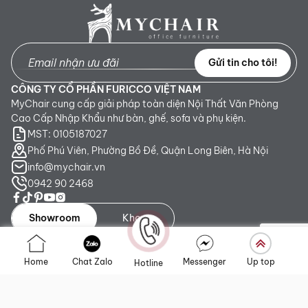
Gửi tin cho tôi!
CÔNG TY CỔ PHẦN FURICCO VIỆT NAM
MyChair cung cấp giải pháp toàn diện Nội Thất Văn Phòng
Cao Cấp Nhập Khẩu như bàn, ghế, sofa và phụ kiện.
MST: 0105187027
Phố Phú Viên, Phường Bồ Đề, Quận Long Biên, Hà Nội
info@mychair.vn
0942 90 2468
Showroom
Kho
Showroom TP. HCM:
Số 345 - 347 Trần Phú, phường An
Home
Chat Zalo
Messenger
Up top
Hotline
Đông, TP.HCM
Showroom Hà Nội:
Tầng 1, Toà CT4 Vimeco Tú Mỡ, Phường
Yên Hòa, Hà Nội