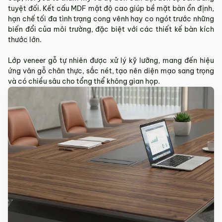
Sản phẩm mới đã quá thời gian 3 ngày kể từ ngày nhận
tuyệt đối. Kết cấu MDF mật độ cao giúp bề mặt bàn ổn định,
hàng.
hạn chế tối đa tình trạng cong vênh hay co ngót trước những
biến đổi của môi trường, đặc biệt với các thiết kế bàn kích
Mọi thông tin cần hỗ trợ và giải đáp vui lòng liên hệ MyChair
thước lớn.
qua:
Hotline:
0942 902 468
(Call, Zalo)
Lớp veneer gỗ tự nhiên được xử lý kỹ lưỡng, mang đến hiệu
Email:
info@mychair.vn
ứng vân gỗ chân thực, sắc nét, tạo nên diện mạo sang trọng
và có chiều sâu cho tổng thể không gian họp.