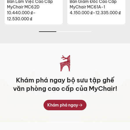
Bàn Làm Việc Cao Cấp
Bàn Giám Đốc Cao Cấp
MyChair MC62D
MyChair MC61A-1
10.440.000
₫
–
4.150.000
₫
–
12.335.000
₫
Khoảng
Khoảng
12.530.000
₫
giá:
giá:
từ
từ
4.150.000 ₫
10.440.000 ₫
đến
đến
12.335.000 ₫
12.530.000 ₫
Khám phá ngay bộ sưu tập ghế
văn phòng cao cấp của MyChair!
Khám phá ngay