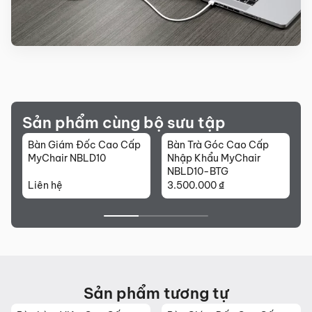
Sản phẩm cùng bộ sưu tập
Bàn Giám Đốc Cao Cấp
Bàn Trà Góc Cao Cấp
T
MyChair NBLD10
Nhập Khẩu MyChair
N
NBLD10-BTG
Liên hệ
3.500.000
₫
L
Sản phẩm tương tự