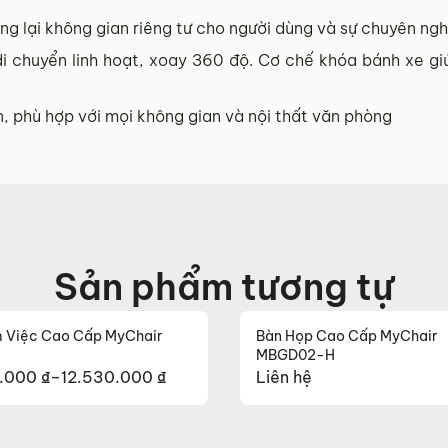
g lại không gian riêng tư cho người dùng và sự chuyên ngh
i chuyển linh hoạt, xoay 360 độ. Cơ chế khóa bánh xe giú
h phố Đà Nẵng
 phù hợp với mọi không gian và nội thất văn phòng
xước, vỡ…).
ử dụng, còn nguyên chứng từ mua hàng do MyChair cung c
2 đến Chủ Nhật)
i không còn sản phẩm thay thế, khách hàng không chọn đư
iến hành đặt hàng sản xuất theo yêu cầu.
Sản phẩm tương tự
phẩm
h sửa hoặc tự ý sửa chữa mà không có sự đồng ý của nhà s
 Việc Cao Cấp MyChair
Bàn Họp Cao Cấp MyChair
MBGD02-H
khách kiểm tra hàng không có bất kỳ lỗi sản phẩm nào và 
0.000
₫
–
12.530.000
₫
Liên hệ
g
n hàng.
hair qua: