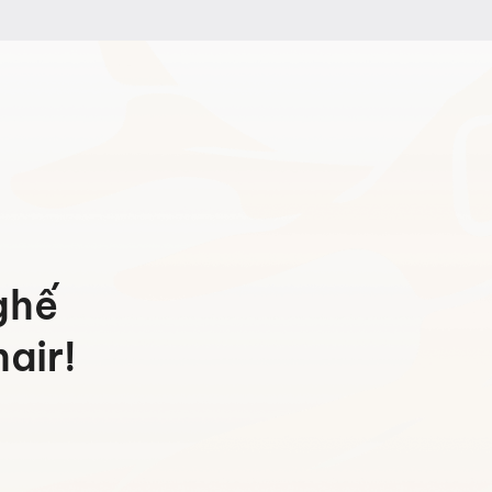
4.580.000 ₫
đến
12.665.000 ₫
ghế
air!