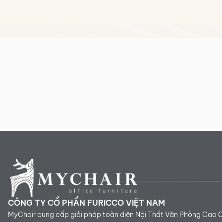
CÔNG TY CỔ PHẦN FURICCO VIỆT NAM
MyChair cung cấp giải pháp toàn diện Nội Thất Văn Phòng Cao 