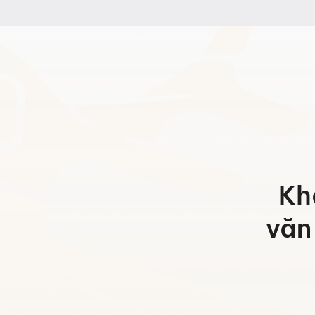
10.440
đến
Hotline:
0942 902 468
(Call, Zalo)
12.530
Email:
info@mychair.vn
Kh
văn