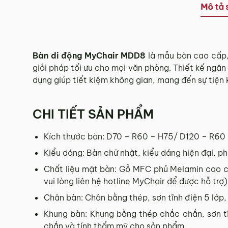
Tùy tình hình thực tế mỗi địa phương sẽ có thời gian g
Mô tả 
Thời gian giao hàng ở khu vực “Quận Ngoại Thành và 
3.2. Chính sách giao hàng tại Hà Nội, Đà Nẵng
Bàn di động MyChair MDD8
là mẫu bàn cao cấp, 
giải pháp tối ưu cho mọi văn phòng. Thiết kế ngăn
Miễn phí giao hàng đối với đơn hàng giá trị ≥ ­2 triệu
dụng giúp tiết kiệm không gian, mang đến sự tiện k
Những đơn hàng giá trị < 2 triệu hoặc các đơn hàng ở 
3.3. Chính sách giao hàng và lắp đặt tại các 
CHI TIẾT SẢN PHẨM
Các Tỉnh/ Thành khác ngoài khu vực Hà Nội, Đà Nẵng 
Kích thước bàn: D70 – R60 – H75/ D120 – R60
Phí giao hàng sẽ được MyChair thông báo và xác nhận
Kiểu dáng: Bàn chữ nhật, kiểu dáng hiện đại, p
Trong quá trình vận chuyển quý khách có bất kỳ thắc mắc
Chất liệu mặt bàn: Gỗ MFC phủ Melamin cao c
vui lòng liên hệ hotline MyChair để được hỗ trợ)
4. Chính sách Đổi trả, Hoàn tiền
Chân bàn: Chân bằng thép, sơn tĩnh điện 5 lớp,
Khung bàn: Khung bằng thép chắc chắn, sơn t
Thời hạn:
Quý khách có thể đổi/trả sản phẩm trong vòn
chắn và tính thẩm mỹ cho sản phẩm