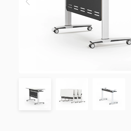
3. Chính sách Giao hàng và Lắp đặt
3.1. Thời gian giao hàng
Khu vực áp dụng
Đơn hàng được xác nhận
Chưa có đánh giá nào. hãy là người đầu tiên để lại đánh 
Hà Nội
Trong ngày hoặc trong 2
Đà Nẵng
Trong ngày hoặc trong 2
TP. Hồ Chí Minh
Trong ngày hoặc trong 2
Showroom tại TP. Hồ Chí minh
– Địa chỉ:
Số 345 – 347 Trần Phú, phường An Đông, TP
Tỉnh/Thành phố
Từ 3 – 5 ngày
– Hotline:
0942 90 2468
khác*
– Email:
info@mychair.vn
–
Showroom mở cửa từ 8h00 – 18h30 (các ngày từ Thứ 
*Lưu ý:
Xem bản đồ