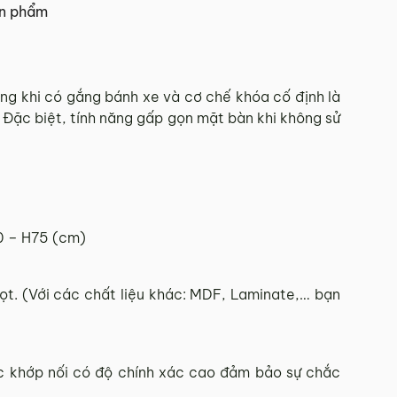
ản phẩm
 Tết.
dàng khi có gắng bánh xe và cơ chế khóa cố định là
. Đặc biệt, tính năng gấp gọn mặt bàn khi không sử
hí Minh.
sẽ báo phí giao hàng cụ thể.
 đơn hàng theo từng khu vực.
0 – H75 (cm)
và giao hàng.
902 468
để nhận được sự hỗ trợ nhanh nhất.
. (Với các chất liệu khác: MDF, Laminate,… bạn
ác khớp nối có độ chính xác cao đảm bảo sự chắc