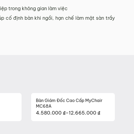
iệp trong không gian làm việc
p cố định bàn khi ngồi, hạn chế làm mặt sàn trầy
ấp có chữ ký của bên bán và bên mua.
ợc mẫu sản phẩm khác ưng ý thì Quý khách sẽ được hoàn
ản xuất.
Bàn Giám Đốc Cao Cấp MyChair
MC68A
đã ký vào biên bản nghiệm thu.
4.580.000
₫
–
12.665.000
₫
Khoảng
giá:
từ