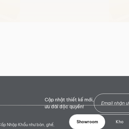
Cập nhật thiết kế mới,
ưu đãi độc quyền!
Showroom
Kho
Cấp Nhập Khẩu như bàn, ghế,