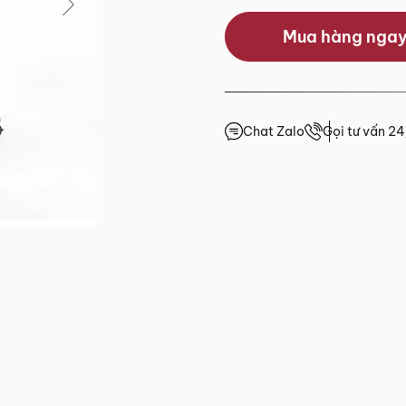
Mua hàng nga
0.0/5
(0 lượt đánh giá)
 trước 15h
Chat Zalo
Gọi tư vấn 2
giá
4h
4h
4h
.HCM
2 đến Chủ Nhật)