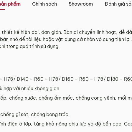
iao khác nhau.
sản phẩm
Chính sách
Showroom
Đánh giá s
Tỉnh Thành khác” không bao gồm: Chủ nhật và các ngày Lễ,
 và TP. Hồ Chí Minh
thiết kế hiện đại, đơn giản. Bàn di chuyển linh hoạt, dễ 
 bàn nhỏ để tài liệu hoặc vật dụng cá nhân vô cùng tiện lợi
 trên tất cả các quận nội thành Hà Nội, Đà Nẵng và TP. Hồ C
hi trong quá trình sử dụng.
ngoại thành sẽ tính phí, tùy khu vực nhân viên kinh doanh 
tỉnh/thành phố khác
và TP. Hồ Chí Minh phí vận chuyển sẽ được tính trên từng
 – H75/ D140 – R60 – H75/ D160 – R60 – H75/ D180 – R6
 với khách hàng trước khi tiến hành thanh toán đơn hàng 
hù hợp với nhiều không gian
, phát sinh hoặc góp ý nào vui lòng liên hệ Hotline
0942 
ấp, chống xước, chống ẩm mốc, chống cong vênh, mối mọt
 chống gỉ sét, chống bong tróc.
ĩnh điện 5 lớp, tăng khả năng chịu lực và độ bền cao. C
g 3 ngày kể từ ngày nhận hàng.