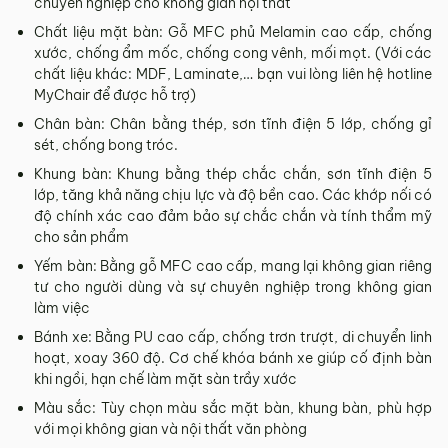
chuyên nghiệp cho không gian nội thất
Sản phẩm hư hỏng trong quá trình vận chuyển (rách, xước,
Chất liệu mặt bàn: Gỗ MFC phủ Melamin cao cấp, chống
vỡ…).
xước, chống ẩm mốc, chống cong vênh, mối mọt. (Với các
Sản phẩm còn nguyên tình trạng ban đầu, chưa qua sử
chất liệu khác: MDF, Laminate,… bạn vui lòng liên hệ hotline
dụng, còn nguyên chứng từ mua hàng do MyChair cung
MyChair để được hỗ trợ)
cấp có chữ ký của bên bán và bên mua.
Chân bàn: Chân bằng thép, sơn tĩnh điện 5 lớp, chống gỉ
* Trường hợp khách hàng đổi trả sản phẩm mà chúng tôi
sét, chống bong tróc.
không còn sản phẩm thay thế, khách hàng không chọn được
Khung bàn: Khung bằng thép chắc chắn, sơn tĩnh điện 5
mẫu sản phẩm khác ưng ý thì Quý khách sẽ được hoàn tiền
lớp, tăng khả năng chịu lực và độ bền cao. Các khớp nối có
đúng với số tiền đã mua sản phẩm hoặc Quý khách tiến hành
độ chính xác cao đảm bảo sự chắc chắn và tính thẩm mỹ
đặt hàng sản xuất theo yêu cầu.
cho sản phẩm
4.2. Các trường hợp không được đổi trả sản
Yếm bàn: Bằng gỗ MFC cao cấp, mang lại không gian riêng
phẩm
tư cho người dùng và sự chuyên nghiệp trong không gian
làm việc
Sản phẩm đã qua sử dụng, sản phẩm có dấu hiệu chỉnh sửa
hoặc tự ý sửa chữa mà không có sự đồng ý của nhà sản
Bánh xe: Bằng PU cao cấp, chống trơn trượt, di chuyển linh
xuất.
hoạt, xoay 360 độ. Cơ chế khóa bánh xe giúp cố định bàn
khi ngồi, hạn chế làm mặt sàn trầy xước
Sản phẩm sau khi đã được giao hàng, nhận hàng, Quý
khách kiểm tra hàng không có bất kỳ lỗi sản phẩm nào và
Màu sắc: Tùy chọn màu sắc mặt bàn, khung bàn, phù hợp
đã ký vào biên bản nghiệm thu.
với mọi không gian và nội thất văn phòng