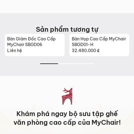
Sản phẩm mới đã quá thời gian 3 ngày kể từ ngày nhận
hàng.
Mọi thông tin cần hỗ trợ và giải đáp vui lòng liên hệ MyChair
qua:
Sản phẩm tương tự
Hotline:
0942 902 468
(Call, Zalo)
Bàn Giám Đốc Cao Cấp
Bàn Họp Cao Cấp MyChair
Email:
info@mychair.vn
MyChair SBGD06
SBGD01-H
Liên hệ
32.480.000
₫
Khám phá ngay bộ sưu tập ghế
văn phòng cao cấp của MyChair!