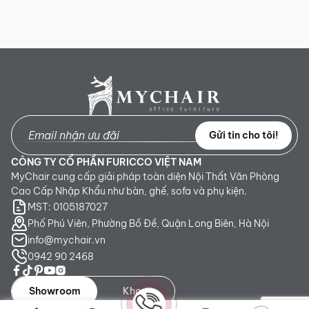
Gửi tin cho tôi!
CÔNG TY CỔ PHẦN FURICCO VIỆT NAM
MyChair cung cấp giải pháp toàn diện Nội Thất Văn Phòng
Cao Cấp Nhập Khẩu như bàn, ghế, sofa và phụ kiện.
MST: 0105187027
Phố Phú Viên, Phường Bồ Đề, Quận Long Biên, Hà Nội
info@mychair.vn
0942 90 2468
Showroom
Kho