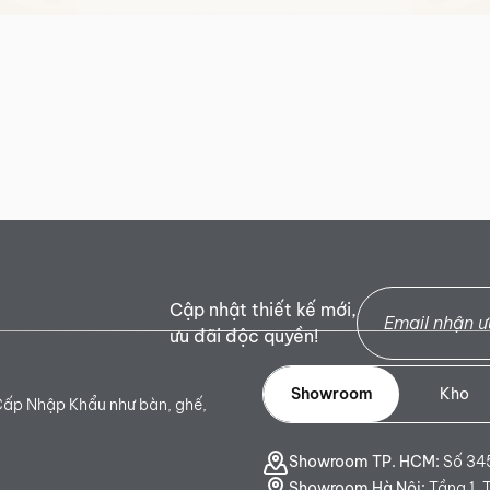
Cập nhật thiết kế mới,
ưu đãi độc quyền!
Showroom
Kho
Cấp Nhập Khẩu như bàn, ghế,
Showroom TP. HCM:
Số 345
Showroom Hà Nội:
Tầng 1, 