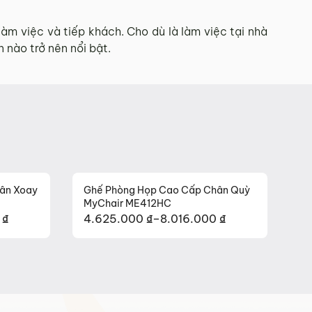
àm việc và tiếp khách. Cho dù là làm việc tại nhà
 nào trở nên nổi bật.
ấp có chữ ký của bên bán và bên mua.
ợc mẫu sản phẩm khác ưng ý thì Quý khách sẽ được hoàn
ân Xoay
Ghế Phòng Họp Cao Cấp Chân Quỳ
MyChair ME412HC
0
₫
4.625.000
₫
–
8.016.000
₫
Khoảng
ản xuất.
giá:
đã ký vào biên bản nghiệm thu.
từ
4.625.000 ₫
đến
8.016.000 ₫