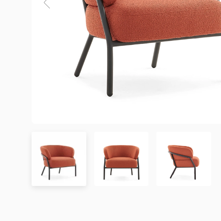
3. Chính sách Giao hàng và Lắp đặt
3.1. Thời gian giao hàng
Khu vực áp dụng
Đơn hàng được xác nhận
Chưa có đánh giá nào. hãy là người đầu tiên để lại đánh 
Hà Nội
Trong ngày hoặc trong 2
Đà Nẵng
Trong ngày hoặc trong 2
TP. Hồ Chí Minh
Trong ngày hoặc trong 2
Showroom tại TP. Hồ Chí minh
– Địa chỉ:
Số 345 – 347 Trần Phú, phường An Đông, TP
Tỉnh/Thành phố
Từ 3 – 5 ngày
– Hotline:
0942 90 2468
khác*
– Email:
info@mychair.vn
–
Showroom mở cửa từ 8h00 – 18h30 (các ngày từ Thứ 
*Lưu ý:
Xem bản đồ