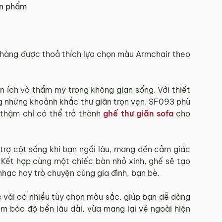
ản phẩm
 Tết.
 hàng được thoả thích lựa chọn màu Armchair theo
hí Minh.
sẽ báo phí giao hàng cụ thể.
n ích và thẩm mỹ trong không gian sống. Với thiết
ởng những khoảnh khắc thư giãn trọn vẹn. SF093 phù
 thậm chí có thể trở thành
ghế thư giãn sofa
cho
 đơn hàng theo từng khu vực.
và giao hàng.
 trợ cột sống khi bạn ngồi lâu, mang đến cảm giác
 Kết hợp cùng một chiếc bàn nhỏ xinh, ghế sẽ tạo
902 468
để nhận được sự hỗ trợ nhanh nhất.
hạc hay trò chuyện cùng gia đình, bạn bè.
 vải có nhiều tùy chọn màu sắc, giúp bạn dễ dàng
m bảo độ bền lâu dài, vừa mang lại vẻ ngoài hiện