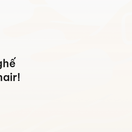
ghế
air!