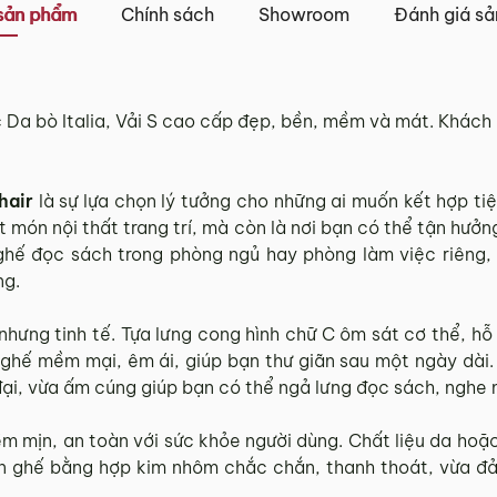
iao khác nhau.
sản phẩm
Chính sách
Showroom
Đánh giá s
Tỉnh Thành khác” không bao gồm: Chủ nhật và các ngày Lễ,
 và TP. Hồ Chí Minh
Da bò Italia, Vải S cao cấp đẹp, bền, mềm và mát. Khách
 trên tất cả các quận nội thành Hà Nội, Đà Nẵng và TP. Hồ C
ngoại thành sẽ tính phí, tùy khu vực nhân viên kinh doanh 
hair
là sự lựa chọn lý tưởng cho những ai muốn kết hợp tiệ
tỉnh/thành phố khác
ột món nội thất trang trí, mà còn là nơi bạn có thể tận hư
ghế đọc sách trong phòng ngủ hay phòng làm việc riêng,
ng.
và TP. Hồ Chí Minh phí vận chuyển sẽ được tính trên từng
 với khách hàng trước khi tiến hành thanh toán đơn hàng 
nhưng tinh tế. Tựa lưng cong hình chữ C ôm sát cơ thể, hỗ
ghế mềm mại, êm ái, giúp bạn thư giãn sau một ngày dài.
, phát sinh hoặc góp ý nào vui lòng liên hệ Hotline
0942 
ại, vừa ấm cúng giúp bạn có thể ngả lưng đọc sách, nghe n
 mịn, an toàn với sức khỏe người dùng. Chất liệu da hoặc
n ghế bằng hợp kim nhôm chắc chắn, thanh thoát, vừa đả
g 3 ngày kể từ ngày nhận hàng.