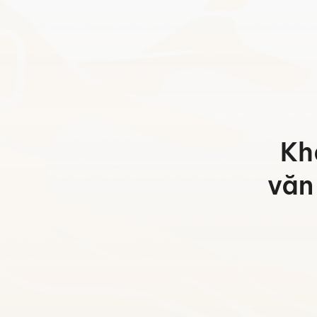
Hotline:
0942 902 468
(Call, Zalo)
Email:
info@mychair.vn
Kh
văn