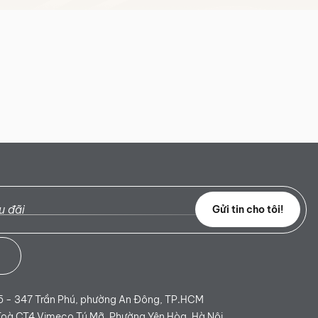
Gửi tin cho tôi!
 - 347 Trần Phú, phường An Đông, TP.HCM
Toà CT4 Vimeco Tú Mỡ, Phường Yên Hòa, Hà Nội