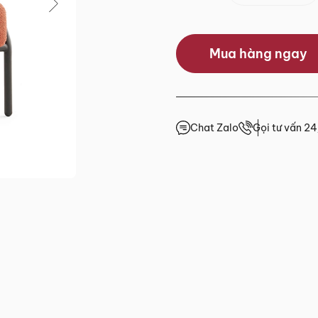
0.0/5
Mua hàng ngay
(0 lượt đánh giá)
 trước 15h
giá
Chat Zalo
Gọi tư vấn 2
4h
4h
4h
.HCM
2 đến Chủ Nhật)