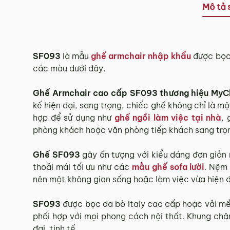
Tùy tình hình thực tế mỗi địa phương sẽ có thời gian g
Mô tả 
Thời gian giao hàng ở khu vực “Quận Ngoại Thành và 
3.2. Chính sách giao hàng tại Hà Nội, Đà Nẵng
SF093
là mẫu
ghế armchair nhập khẩu
được bọc 
các màu dưới đây.
Miễn phí giao hàng đối với đơn hàng giá trị ≥ ­2 triệu
Những đơn hàng giá trị < 2 triệu hoặc các đơn hàng ở 
Ghế Armchair cao cấp SF093 thương hiệu MyC
3.3. Chính sách giao hàng và lắp đặt tại các 
kế hiện đại, sang trọng, chiếc ghế không chỉ là m
hợp để sử dụng như
ghế ngồi làm việc tại nhà
, 
phòng khách hoặc văn phòng tiếp khách sang trọ
Các Tỉnh/ Thành khác ngoài khu vực Hà Nội, Đà Nẵng 
Phí giao hàng sẽ được MyChair thông báo và xác nhận
Ghế SF093
gây ấn tượng với kiểu dáng đơn giản 
thoải mái tối ưu như các
mẫu ghế sofa lười
. Nệm 
Trong quá trình vận chuyển quý khách có bất kỳ thắc mắc
nên một không gian sống hoặc làm việc vừa hiện đ
4. Chính sách Đổi trả, Hoàn tiền
SF093
được bọc da bò Italy cao cấp hoặc vải mềm
phối hợp với mọi phong cách nội thất. Khung châ
Thời hạn:
Quý khách có thể đổi/trả sản phẩm trong vòn
đại, tinh tế.