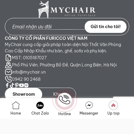
Gửi tin cho tôi!
CÔNG TY CỔ PHẦN FURICCO VIỆT NAM
MyChair cung cấp giải pháp toàn diện Nội Thất Văn Phòng
Cao Cấp Nhập Khẩu như bàn, ghế, sofa và phụ kiện.
MST: 0105187027
Phố Phú Viên, Phường Bồ Đề, Quận Long Biên, Hà Nội
info@mychair.vn
0942 90 2468
Showroom
Kho
Showroom TP. HCM:
Số 345 - 347 Trần Phú, phường An
Home
Chat Zalo
Messenger
Up top
Hotline
Đông, TP.HCM
Showroom Hà Nội:
Tầng 1, Toà CT4 Vimeco Tú Mỡ, Phường
Yên Hòa, Hà Nội
Showroom Đà Nẵng:
223 Lê Đình Lý, phường Hòa Cường,