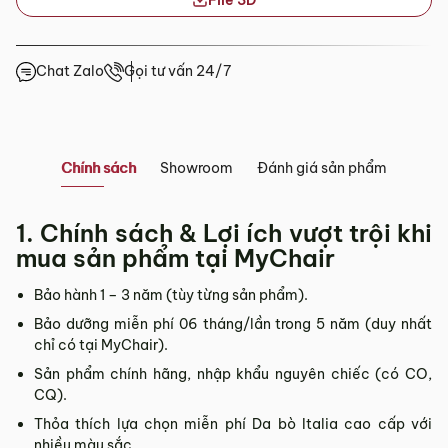
File 3D
Showroom tại Đà Nẵng
Chat Zalo
Gọi tư vấn 24/7
– Địa chỉ:
Số 223 Lê Đình Lý, Phường Hòa Cường, Thành phố
Đà Nẵng
– Hotline:
0942 90 2468
– Email:
info@mychair.vn
Chính sách
Showroom
Đánh giá sản phẩm
–
Showroom mở cửa từ 8h00 – 18h30 (các ngày từ Thứ 2 đến
Chủ Nhật)
Xem bản đồ
1. Chính sách & Lợi ích vượt trội khi
mua sản phẩm tại MyChair
Bảo hành 1 – 3 năm (tùy từng sản phẩm).
Bảo dưỡng miễn phí 06 tháng/lần trong 5 năm (duy nhất
chỉ có tại MyChair).
Sản phẩm chính hãng, nhập khẩu nguyên chiếc (có CO,
CQ).
Thỏa thích lựa chọn miễn phí Da bò Italia cao cấp với
nhiều màu sắc.