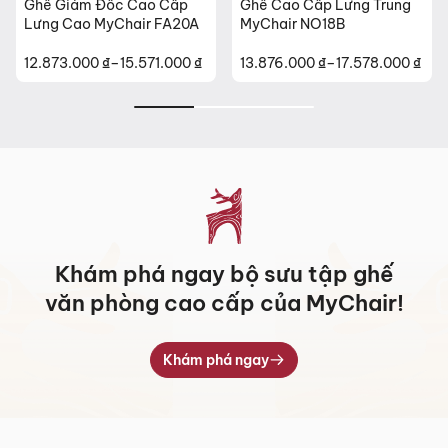
Ghế Giám Đốc Cao Cấp
Ghế Cao Cấp Lưng Trung
Lưng Cao MyChair FA20A
MyChair NO18B
12.873.000
₫
–
15.571.000
₫
13.876.000
₫
–
17.578.000
₫
Khoảng
Khoảng
giá:
giá:
từ
từ
12.873.000 ₫
13.876.000 ₫
đến
đến
15.571.000 ₫
17.578.000 ₫
Khám phá ngay bộ sưu tập ghế
văn phòng cao cấp của MyChair!
Khám phá ngay