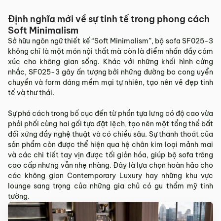
Sản phẩm hư hỏng trong quá trình vận chuyển (rách, xước,
vỡ…).
Định nghĩa mới về sự tinh tế trong phong cách
Soft Minimalism
Sản phẩm còn nguyên tình trạng ban đầu, chưa qua sử
Sở hữu ngôn ngữ thiết kế “Soft Minimalism”, bộ sofa SF025-3
dụng, còn nguyên chứng từ mua hàng do MyChair cung
không chỉ là một món nội thất mà còn là điểm nhấn đầy cảm
cấp có chữ ký của bên bán và bên mua.
xúc cho không gian sống. Khác với những khối hình cứng
* Trường hợp khách hàng đổi trả sản phẩm mà chúng tôi
nhắc, SF025-3 gây ấn tượng bởi những đường bo cong uyển
không còn sản phẩm thay thế, khách hàng không chọn được
chuyển và form dáng mềm mại tự nhiên, tạo nên vẻ đẹp tinh
mẫu sản phẩm khác ưng ý thì Quý khách sẽ được hoàn tiền
tế và thư thái.
đúng với số tiền đã mua sản phẩm hoặc Quý khách tiến hành
đặt hàng sản xuất theo yêu cầu.
Sự phá cách trong bố cục đến từ phần tựa lưng có độ cao vừa
phải phối cùng hai gối tựa đặt lệch, tạo nên một tổng thể bất
4.2. Các trường hợp không được đổi trả sản
đối xứng đầy nghệ thuật và có chiều sâu. Sự thanh thoát của
phẩm
sản phẩm còn được thể hiện qua hệ chân kim loại mảnh mai
Sản phẩm đã qua sử dụng, sản phẩm có dấu hiệu chỉnh sửa
và các chi tiết tay vịn được tối giản hóa, giúp bộ sofa trông
hoặc tự ý sửa chữa mà không có sự đồng ý của nhà sản
cao cấp nhưng vẫn nhẹ nhàng. Đây là lựa chọn hoàn hảo cho
xuất.
các không gian Contemporary Luxury hay những khu vực
lounge sang trọng của những gia chủ có gu thẩm mỹ tinh
Sản phẩm sau khi đã được giao hàng, nhận hàng, Quý
tường.
khách kiểm tra hàng không có bất kỳ lỗi sản phẩm nào và
đã ký vào biên bản nghiệm thu.