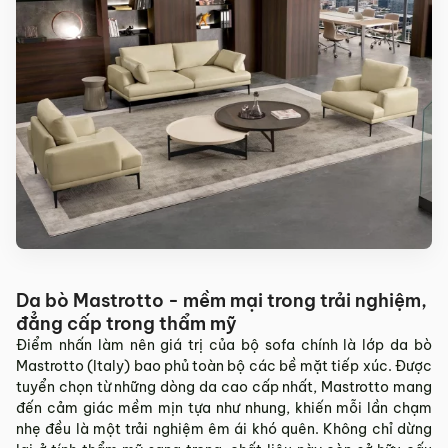
Sản phẩm mới đã quá thời gian 3 ngày kể từ ngày nhận
hàng.
Mọi thông tin cần hỗ trợ và giải đáp vui lòng liên hệ MyChair
qua:
Hotline:
0942 902 468
(Call, Zalo)
Email:
info@mychair.vn
Da bò Mastrotto - mềm mại trong trải nghiệm,
đẳng cấp trong thẩm mỹ
Điểm nhấn làm nên giá trị của bộ sofa chính là lớp da bò
Mastrotto (Italy) bao phủ toàn bộ các bề mặt tiếp xúc. Được
tuyển chọn từ những dòng da cao cấp nhất, Mastrotto mang
đến cảm giác mềm mịn tựa như nhung, khiến mỗi lần chạm
nhẹ đều là một trải nghiệm êm ái khó quên. Không chỉ dừng