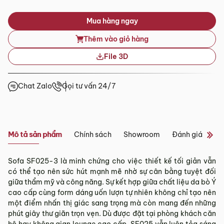
Tỉnh/Thành
Mua hàng ngay
Showroom tại Đà Nẵng
phố
Từ 3 – 5 ngày
khác*
Thêm vào giỏ hàng
– Địa chỉ:
Số 223 Lê Đình Lý, Phường Hòa Cường, Thành phố
Đà Nẵng
File 3D
*Lưu ý:
– Hotline:
0942 90 2468
– Email:
info@mychair.vn
Tùy tình hình thực tế mỗi địa phương sẽ có thời gian giao
–
Showroom mở cửa từ 8h00 – 18h30 (các ngày từ Thứ 2 đến
Chat Zalo
Gọi tư vấn 24/7
khác nhau.
Chủ Nhật)
Thời gian giao hàng ở khu vực “Quận Ngoại Thành và Tỉnh
Xem bản đồ
Thành khác” không bao gồm: Chủ nhật và các ngày Lễ, Tết.
3.2. Chính sách giao hàng tại Hà Nội, Đà
Mô tả sản phẩm
Chính sách
Showroom
Đánh giá sản 
Nẵng và TP. Hồ Chí Minh
Miễn phí giao hàng đối với đơn hàng giá trị ≥ ­2 triệu trên tất
Sofa SF025-3 là minh chứng cho việc thiết kế tối giản vẫn
cả các quận nội thành Hà Nội, Đà Nẵng và TP. Hồ Chí Minh.
có thể tạo nên sức hút mạnh mẽ nhờ sự cân bằng tuyệt đối
giữa thẩm mỹ và công năng. Sự kết hợp giữa chất liệu da bò Ý
Những đơn hàng giá trị < 2 triệu hoặc các đơn hàng ở
cao cấp cùng form dáng uốn lượn tự nhiên không chỉ tạo nên
ngoại thành sẽ tính phí, tùy khu vực nhân viên kinh doanh
một điểm nhấn thị giác sang trọng mà còn mang đến những
sẽ báo phí giao hàng cụ thể.
phút giây thư giãn trọn vẹn. Dù được đặt tại phòng khách căn
3.3. Chính sách giao hàng và lắp đặt tại các